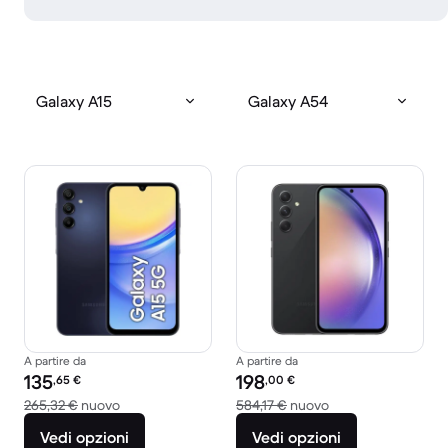
Galaxy A15
Galaxy A54
A partire da
A partire da
Prezzo del ricondizionato:
Prezzo del ricondizionato:
135
198
,65
€
,00
€
Rispetto a 265,32 € del nuovo
Rispetto a 584,17 €
265,32 €
nuovo
584,17 €
nuovo
Vedi opzioni
Vedi opzioni