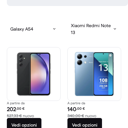
Xiaomi Redmi Note
Galaxy A54
13
A partire da
A partire da
Prezzo del ricondizionato:
Prezzo del ricondizionato:
202
140
,00
€
,00
€
Rispetto a 527,33 € del nuovo
Rispetto a 340,00
527,33 €
nuovo
340,00 €
nuovo
Vedi opzioni
Vedi opzioni