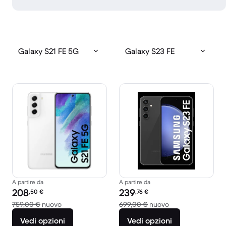
Galaxy S21 FE 5G
Galaxy S23 FE
A partire da
A partire da
Prezzo del ricondizionato:
Prezzo del ricondizionato:
208
239
,50
€
,76
€
Rispetto a 759,00 € del nuovo
Rispetto a 699,00
759,00 €
nuovo
699,00 €
nuovo
Vedi opzioni
Vedi opzioni