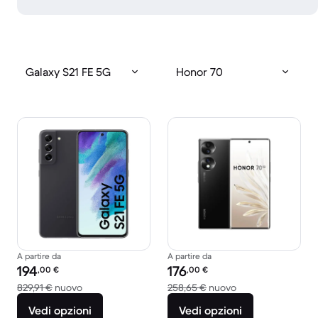
Galaxy S21 FE 5G
Honor 70
A partire da
A partire da
Prezzo del ricondizionato:
Prezzo del ricondizionato:
194
176
,00
€
,00
€
Rispetto a 829,91 € del nuovo
Rispetto a 258,65 
829,91 €
nuovo
258,65 €
nuovo
Vedi opzioni
Vedi opzioni