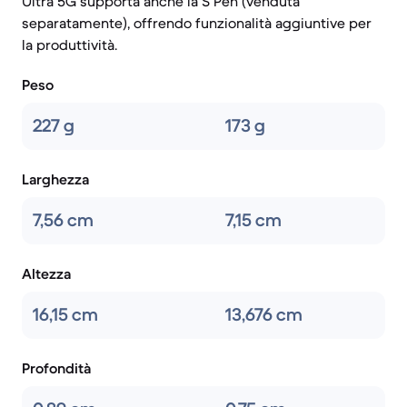
Ultra 5G supporta anche la S Pen (venduta
separatamente), offrendo funzionalità aggiuntive per
la produttività.
Peso
227 g
173 g
Larghezza
7,56 cm
7,15 cm
Altezza
16,15 cm
13,676 cm
Profondità