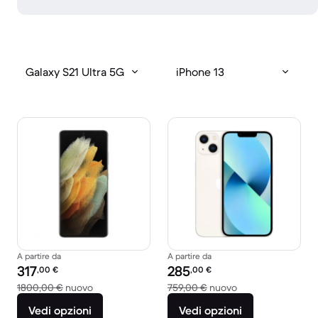
Galaxy S21 Ultra 5G
iPhone 13
A partire da
A partire da
Prezzo del ricondizionato:
Prezzo del ricondizionato:
317
285
,00
€
,00
€
Rispetto a 1800,00 € del nuovo
Rispetto a 759,00
1800,00 €
nuovo
759,00 €
nuovo
Vedi opzioni
Vedi opzioni