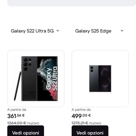
Galaxy S22 Ultra 5G
Galaxy S25 Edge
A partire da
A partire da
Prezzo del ricondizionato:
Prezzo del ricondizionato:
361
499
,56
€
,00
€
Rispetto a 1364,00 € del nuovo
Rispetto a 1275,21
1364,00 €
nuovo
1275,21 €
nuovo
Vedi opzioni
Vedi opzioni