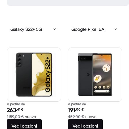
Galaxy S22+ 5G
Google Pixel 6A
A partire da
A partire da
Prezzo del ricondizionato:
Prezzo del ricondizionato:
263
191
,41
€
,00
€
Rispetto a 1159,00 € del nuovo
Rispetto a 459,00
1159,00 €
nuovo
459,00 €
nuovo
Vedi opzioni
Vedi opzioni