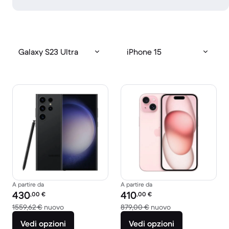
Galaxy S23 Ultra
iPhone 15
A partire da
A partire da
Prezzo del ricondizionato:
Prezzo del ricondizionato:
430
410
,00
€
,00
€
Rispetto a 1559,62 € del nuovo
Rispetto a 879,00
1559,62 €
nuovo
879,00 €
nuovo
Vedi opzioni
Vedi opzioni