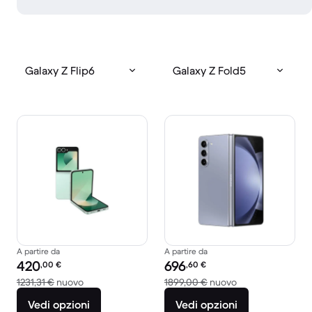
Galaxy Z Flip6
Galaxy Z Fold5
A partire da
A partire da
Prezzo del ricondizionato:
Prezzo del ricondizionato:
420
696
,00
€
,60
€
Rispetto a 1231,31 € del nuovo
Rispetto a 1899,
1231,31 €
nuovo
1899,00 €
nuovo
Vedi opzioni
Vedi opzioni