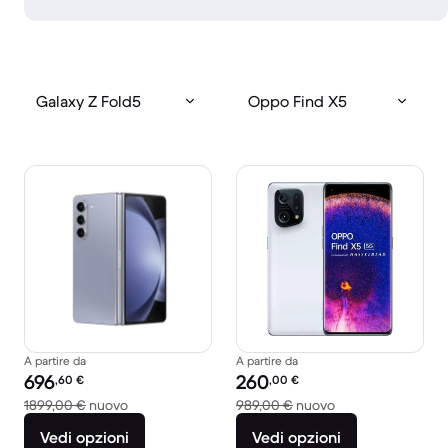
Galaxy Z Fold5
Oppo Find X5
A partire da
A partire da
Prezzo del ricondizionato:
Prezzo del ricondizionato:
696
260
,60
€
,00
€
Rispetto a 1899,00 € del nuovo
Rispetto a 989,00
1899,00 €
nuovo
989,00 €
nuovo
Vedi opzioni
Vedi opzioni