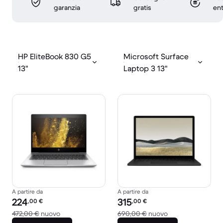
garanzia
gratis
ent
HP EliteBook 830 G5
Microsoft Surface
13"
Laptop 3 13"
A partire da
A partire da
Prezzo del ricondizionato:
Prezzo del ricondizionato:
224
315
,00
€
,00
€
Rispetto a 472,00 € del nuovo
Rispetto a 690,00
472,00 €
nuovo
690,00 €
nuovo