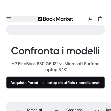
Confronta i modelli
HP EliteBook 830 G5 13" vs Microsoft Surface
Laptop 3 13"
Acquista Portatili e laptop da ufficio ricondizionati
12 mesi di
Consegna
Res