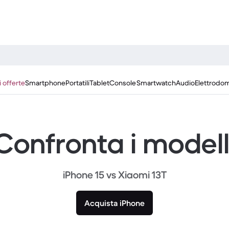
i offerte
Smartphone
Portatili
Tablet
Console
Smartwatch
Audio
Elettrodom
Confronta i modell
iPhone 15 vs Xiaomi 13T
Acquista iPhone