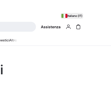
Italiano (IT)
Assistenza
estici
Altro
i