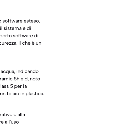
o software esteso,
di sistema e di
pporto software di
urezza, il che è un
e acqua, indicando
eramic Shield, noto
lass 5 per la
n telaio in plastica.
ativo o alla
e all'uso