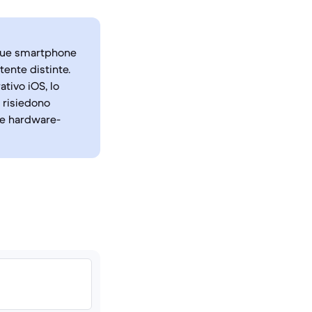
o due smartphone
ente distinte.
tivo iOS, lo
e risiedono
one hardware-