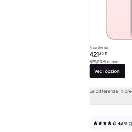
A partire da
Prezzo del ricondiziona
421
,95
€
Rispett
879,00 €
nuovo
Vedi opzioni
Le differenze in br
4,6/5
(