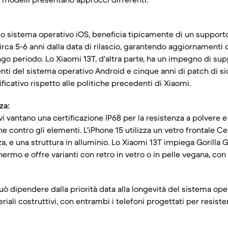
 suo sistema operativo iOS, beneficia tipicamente di un support
irca 5-6 anni dalla data di rilascio, garantendo aggiornamenti 
ngo periodo. Lo Xiaomi 13T, d'altra parte, ha un impegno di su
ti del sistema operativo Android e cinque anni di patch di sic
icativo rispetto alle politiche precedenti di Xiaomi.
za:
vi vantano una certificazione IP68 per la resistenza a polvere 
 contro gli elementi. L'iPhone 15 utilizza un vetro frontale C
a, e una struttura in alluminio. Lo Xiaomi 13T impiega Gorilla G
ermo e offre varianti con retro in vetro o in pelle vegana, con u
può dipendere dalla priorità data alla longevità del sistema oper
iali costruttivi, con entrambi i telefoni progettati per resister