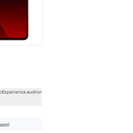
00 € del nuovo
o
Esperienza audiovisiva
Varie
Le opinioni della nostra communi
ioni)