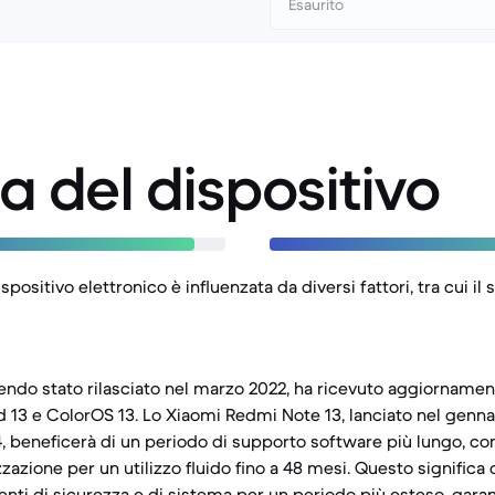
Esaurito
a del dispositivo
spositivo elettronico è influenzata da diversi fattori, tra cui i
endo stato rilasciato nel marzo 2022, ha ricevuto aggiornamen
d 13 e ColorOS 13. Lo Xiaomi Redmi Note 13, lanciato nel genn
4, beneficerà di un periodo di supporto software più lungo, c
azione per un utilizzo fluido fino a 48 mesi. Questo significa
nti di sicurezza e di sistema per un periodo più esteso, gar