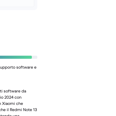
l supporto software e
ti software da
aio 2024 con
on Xiaomi che
 che il Redmi Note 13
antendo una