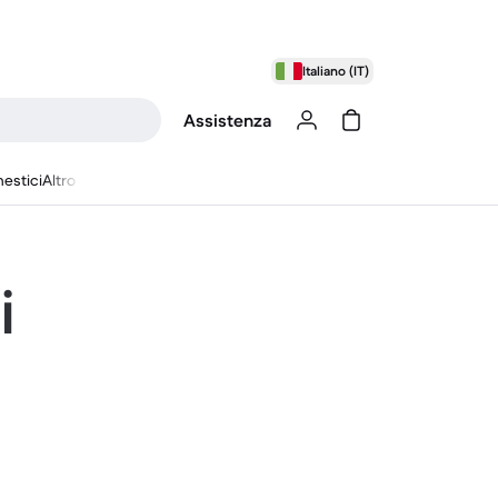
Italiano (IT)
Assistenza
estici
Altro
i