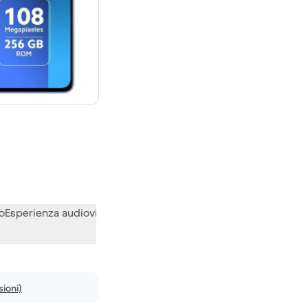
00 € del nuovo
o
Esperienza audiovisiva
Varie
Le opinioni della nostra communi
ioni)