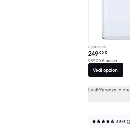
A partire da
Prezzo del ricondiziona
249
,00
€
Rispett
989,00 €
nuovo
Vedi opzioni
Le differenze in br
4,5/5
(