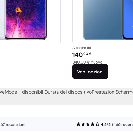
A partire da
to:
Prezzo del ricondizionato:
140
,00
€
o a 989,00 € del nuovo
Rispetto a 340,
340,00 €
nuovo
Vedi opzioni
eve
Modelli disponibili
Durata del dispositivo
Prestazioni
Scherm
267 recensioni)
4,5/5
(466 recens