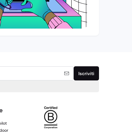
Iscriviti
e
ilot
door