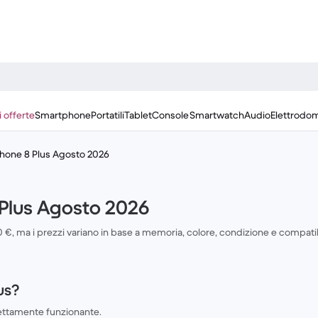
i offerte
Smartphone
Portatili
Tablet
Console
Smartwatch
Audio
Elettrodom
iPhone 8 Plus Agosto 2026
 Plus Agosto 2026
0 €, ma i prezzi variano in base a memoria, colore, condizione e compatib
us?
fettamente funzionante.