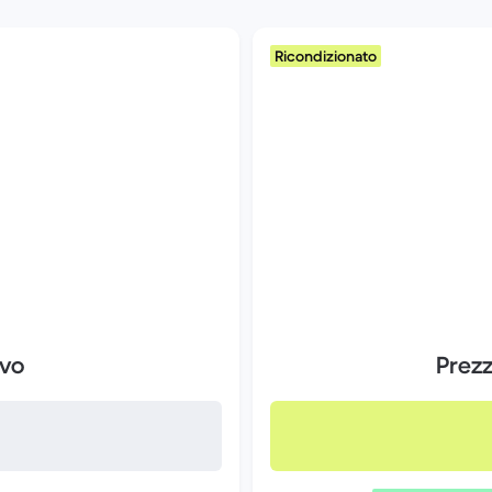
Ricondizionato
ovo
Prez