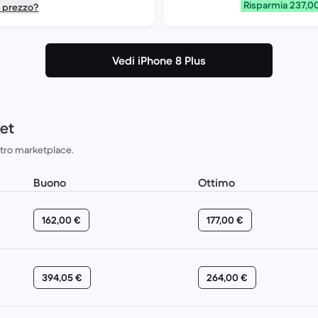
Risparmia 237,0
o prezzo?
Vedi iPhone 8 Plus
ket
ostro marketplace.
Buono
Ottimo
162,00 €
177,00 €
394,05 €
264,00 €