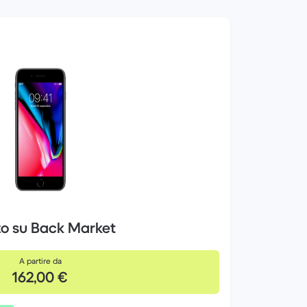
zo su Back Market
A partire da
162,00 €