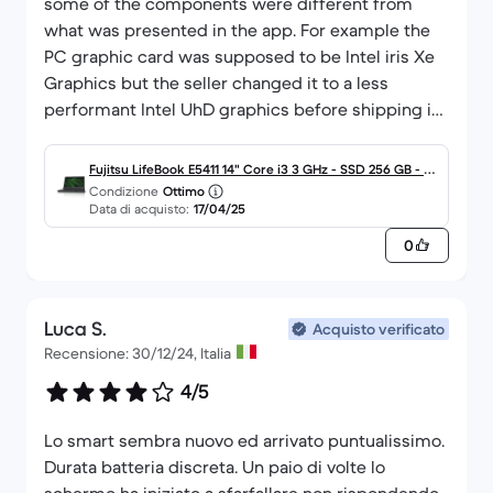
some of the components were different from
what was presented in the app. For example the
PC graphic card was supposed to be Intel iris Xe
Graphics but the seller changed it to a less
performant Intel UhD graphics before shipping it
out. This makes the platform less credible this
sort of thing has happened also in the purchased I
Fujitsu LifeBook E5411 14" Core i3 3 GHz - SSD 256 GB - 16
did before this one. The sellers are always trying
Condizione
Ottimo
GB - QWERTZ - Tedesco
Data di acquisto:
17/04/25
to change components to cheaper ones and that's
not good.
0
Luca S.
Acquisto verificato
Recensione: 30/12/24, Italia
4/5
Lo smart sembra nuovo ed arrivato puntualissimo.
Durata batteria discreta. Un paio di volte lo