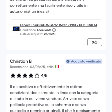
correttamente, ma facilmente risolvibile in
autonomia( un inezia)
Lenovo ThinkPad L15 G4 15" Ryzen 7 PRO 2 GHz - SSD 512
Condizione
Eccellente
GB - 16GB Tastiera Inglese
Data di acquisto:
26/12/23
0
Christian B.
Acquisto verificato
Recensione: 03/08/25, Italia
4/5
Il dispositivo è effettivamente in ottime
condizioni, decisamente in linea con la categoria
di stato in cui viene venduto. Arrivato senza
pellicola protettiva sullo schermo e senza
custodia e pennino originali, il che è decisamente