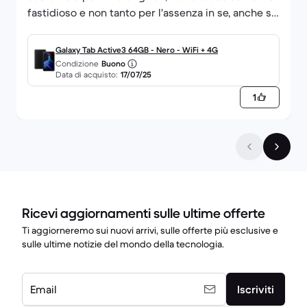
fastidioso e non tanto per l'assenza in se, anche se
da nuovo viene fornito, piuttosto perché
all'acquisto non viene specificato se c'è o meno, e
Galaxy Tab Active3 64GB - Nero - WiFi + 4G
viste altre recensioni dove la cover è arrivata, alla
Condizione
Buono
Data di acquisto:
17/07/25
fine sembra affidato tutto al caso.... inaccettabile!
1
Ricevi aggiornamenti sulle ultime offerte
Ti aggiorneremo sui nuovi arrivi, sulle offerte più esclusive e
sulle ultime notizie del mondo della tecnologia.
Email
Iscriviti