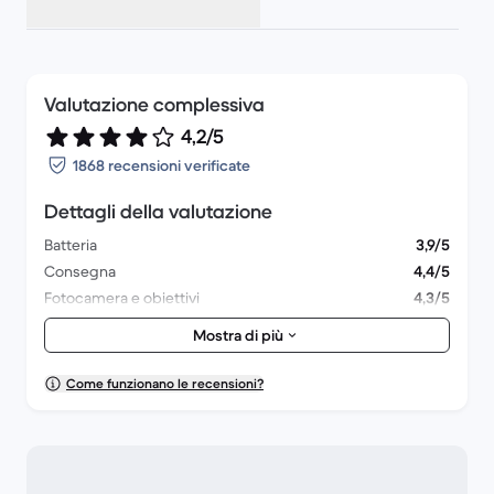
Valutazione complessiva
4,2/5
1868 recensioni verificate
Dettagli della valutazione
Batteria
3,9/5
Consegna
4,4/5
Fotocamera e obiettivi
4,3/5
Accessori
4/5
Mostra di più
Confezione
4,3/5
Prestazioni complessive
4,2/5
Come funzionano le recensioni?
Aspetto estetico
4,3/5