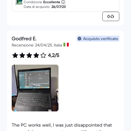
Condizione
Eccellente
o
Data di acquisto:
26/07/23
0
Godfred E.
Acquisto verificato
Recensione: 24/04/25, Italia
4,2/5
The PC works well, I was just disappointed that