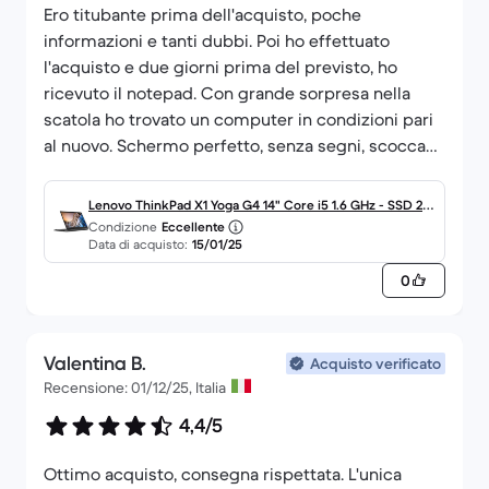
Ero titubante prima dell'acquisto, poche
informazioni e tanti dubbi. Poi ho effettuato
l'acquisto e due giorni prima del previsto, ho
ricevuto il notepad. Con grande sorpresa nella
scatola ho trovato un computer in condizioni pari
al nuovo. Schermo perfetto, senza segni, scocca
perfetta senza nessun graffio. Esperienza
d'acquisto molto positiva.
Lenovo ThinkPad X1 Yoga G4 14" Core i5 1.6 GHz - SSD 25
Condizione
Eccellente
6 GB - 8GB QWERTZ - Tedesco
Data di acquisto:
15/01/25
0
Valentina B.
Acquisto verificato
Recensione: 01/12/25, Italia
4,4/5
Ottimo acquisto, consegna rispettata. L'unica