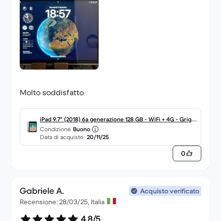
Molto soddisfatto
iPad 9.7" (2018) 6a generazione 128 GB - WiFi + 4G - Grigio
Condizione
Buono
Siderale
Data di acquisto:
20/11/25
0
Gabriele A.
Acquisto verificato
Recensione: 28/03/25, Italia
4,8/5