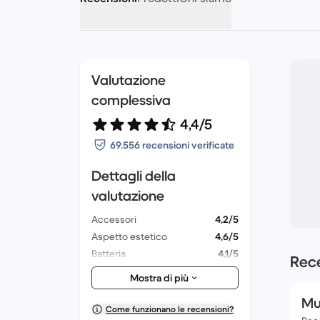
Valutazione
complessiva
4,4/5
69.556 recensioni verificate
Dettagli della
valutazione
Accessori
4,2/5
Aspetto estetico
4,6/5
Batteria
4,1/5
Rece
Fotocamera e obiettivi
4,6/5
Mostra di più
Prestazioni complessive
4,4/5
Mu
Confezione
4,4/5
Come funzionano le recensioni?