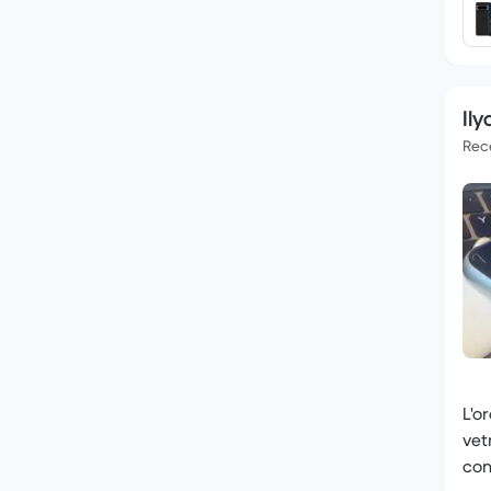
Ily
Rece
L'o
vet
con