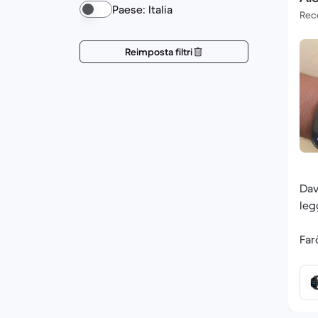
Paese: Italia
Rece
Reimposta filtri
Dav
leg
Far