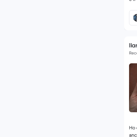
Ila
Rece
Ho 
anc