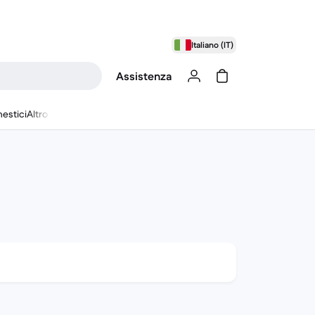
Italiano (IT)
Assistenza
estici
Altro