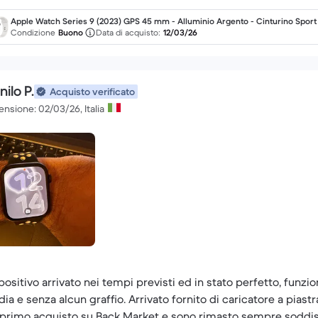
Apple Watch Series 9 (2023) GPS 45 mm - Alluminio Argento - Cinturino Sport 
nco
Condizione
Buono
Data di acquisto:
12/03/26
ilo P.
Acquisto verificato
nsione: 02/03/26, Italia
positivo arrivato nei tempi previsti ed in stato perfetto, funz
ia e senza alcun graffio. Arrivato fornito di caricatore a pia
l primo acquisto su Back Market e sono rimasto sempre soddis