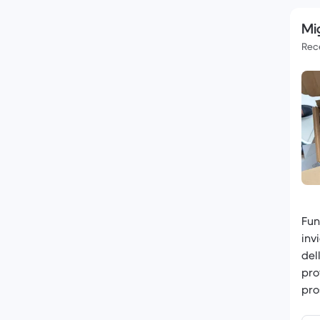
Mi
Rece
Fun
inv
del
pro
pro