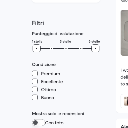
Rece
Consegna
4,6/5
Filtri
Punteggio di valutazione
1 stella
3 stelle
5 stelle
Condizione
I w
Premium
del
Eccellente
to s
Ottimo
Buono
Mostra solo le recensioni
Con foto
Ale