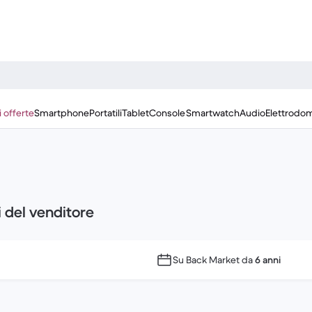
i offerte
Smartphone
Portatili
Tablet
Console
Smartwatch
Audio
Elettrodom
i del venditore
Su Back Market da
6 anni