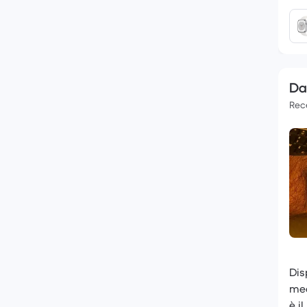
Dan
Rece
Dis
med
è i