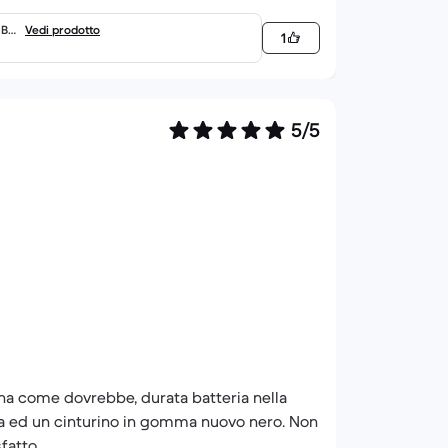
Bia
Vedi prodotto
1
5/5
iona come dovrebbe, durata batteria nella
stra ed un cinturino in gomma nuovo nero. Non
fatto