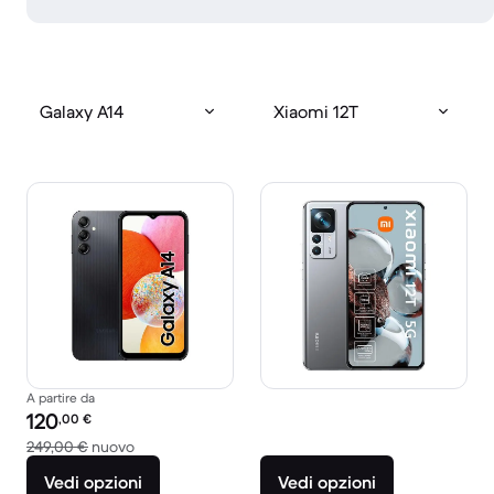
Galaxy A14
Xiaomi 12T
A partire da
Prezzo del ricondizionato:
120
,00
€
Rispetto a 249,00 € del nuovo
249,00 €
nuovo
Vedi opzioni
Vedi opzioni