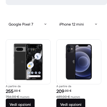
Google Pixel 7
iPhone 12 mini
A partire da
A partire da
Prezzo del ricondizionato:
Prezzo del ricondizionato:
255
209
,00
€
,00
€
Rispetto a 756,00 € del nuovo
Rispetto a 689,00
756,00 €
nuovo
689,00 €
nuovo
Vedi opzioni
Vedi opzioni