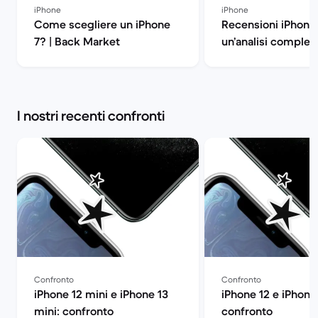
iPhone
iPhone
Come scegliere un iPhone
Recensioni iPhone 
7? | Back Market
un’analisi complet
dispositivo 
I nostri recenti confronti
Confronto
Confronto
iPhone 12 mini e iPhone 13
iPhone 12 e iPhone 
mini: confronto
confronto