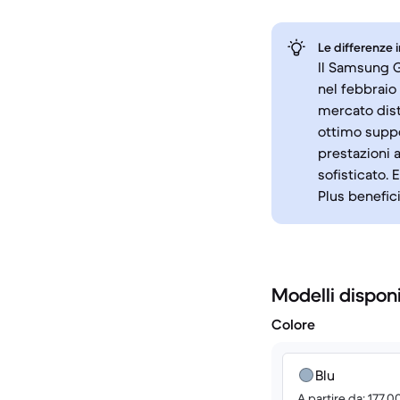
Le differenze 
Il Samsung Ga
nel febbraio
mercato disti
ottimo suppo
prestazioni 
sofisticato. 
Plus benefic
Modelli disponi
Colore
Blu
A partire da: 177.