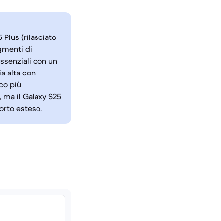
 Plus (rilasciato
gmenti di
essenziali con un
ia alta con
ico più
, ma il Galaxy S25
orto esteso.