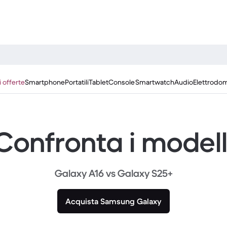
i offerte
Smartphone
Portatili
Tablet
Console
Smartwatch
Audio
Elettrodom
Confronta i modell
Galaxy A16 vs Galaxy S25+
Acquista Samsung Galaxy