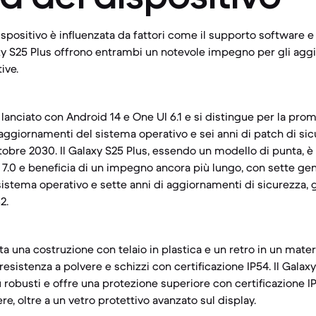
spositivo è influenzata da fattori come il supporto software e la
axy S25 Plus offrono entrambi un notevole impegno per gli ag
ive.
o lanciato con Android 14 e One UI 6.1 e si distingue per la pr
i aggiornamenti del sistema operativo e sei anni di patch di s
ttobre 2030. Il Galaxy S25 Plus, essendo un modello di punta, è 
 7.0 e beneficia di un impegno ancora più lungo, con sette gen
istema operativo e sette anni di aggiornamenti di sicurezza,
2.
ta una costruzione con telaio in plastica e un retro in un materi
resistenza a polvere e schizzi con certificazione IP54. Il Galaxy
iù robusti e offre una protezione superiore con certificazione 
ere, oltre a un vetro protettivo avanzato sul display.