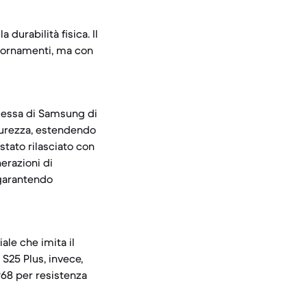
 durabilità fisica. Il
giornamenti, ma con
omessa di Samsung di
icurezza, estendendo
stato rilasciato con
erazioni di
 garantendo
ale che imita il
 S25 Plus, invece,
IP68 per resistenza