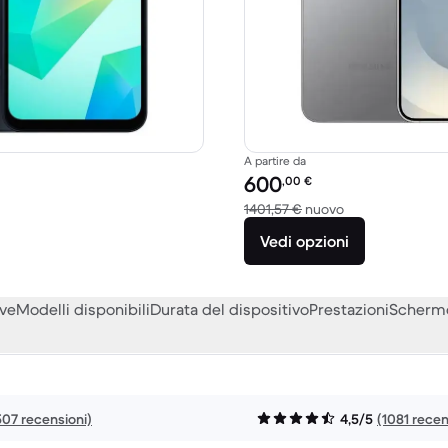
A partire da
to:
Prezzo del ricondizionato:
600
,00
€
o a 219,00 € del nuovo
Rispetto a 1401,
1401,57 €
nuovo
Vedi opzioni
eve
Modelli disponibili
Durata del dispositivo
Prestazioni
Scherm
507 recensioni)
4,5/5
(1081 recen