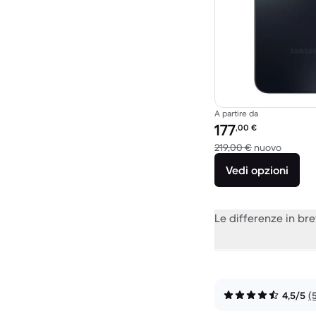
A partire da
Prezzo del ricondiziona
177
,00
€
Rispett
219,00 €
nuovo
Vedi opzioni
Le differenze in br
4,5/5
(