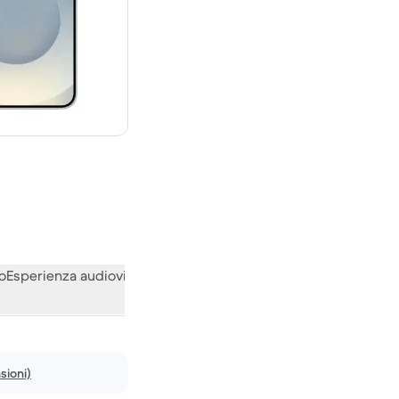
57 € del nuovo
o
Esperienza audiovisiva
Varie
Le opinioni della nostra communi
sioni)