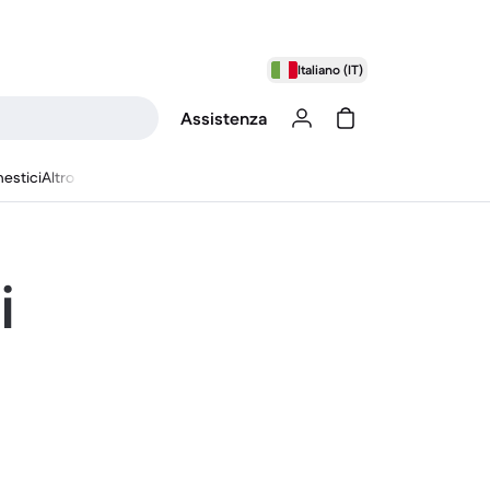
Italiano (IT)
Assistenza
estici
Altro
i