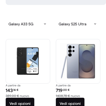
Galaxy A33 5G
Galaxy S25 Ultra
A partire da
A partire da
Prezzo del ricondizionato:
Prezzo del ricondizionato:
143
719
,16
€
,00
€
Rispetto a 389,00 € del nuovo
Rispetto a 1408,7
389,00 €
nuovo
1408,78 €
nuovo
Vedi opzioni
Vedi opzioni