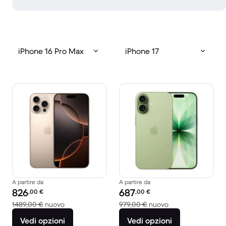
iPhone 16 Pro Max
iPhone 17
A partire da
A partire da
Prezzo del ricondizionato:
Prezzo del ricondizionato:
826
687
,00
€
,00
€
Rispetto a 1489,00 € del nuovo
Rispetto a 979,00
1489,00 €
nuovo
979,00 €
nuovo
Vedi opzioni
Vedi opzioni