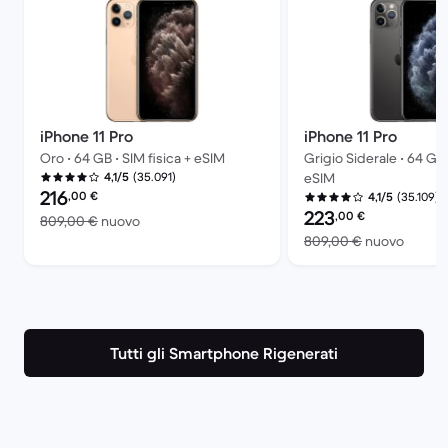
iPhone 11 Pro
iPhone 11 Pro
Oro • 64 GB • SIM fisica + eSIM
Grigio Siderale • 64 GB 
(35.091)
4,1/5
eSIM
Prezzo del ricondizionato:
216
,00
€
(35.109)
4,1/5
Prezzo del ricondiziona
223
,00
€
Rispetto a 809,00 € del nuovo
809,00 €
nuovo
Rispet
809,00 €
nuovo
Tutti gli Smartphone Rigenerati