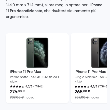
144,0 mm x 71,4 mm), allora meglio optare per l’
iPhone
11 Pro ricondizionato
, che risulterà sicuramente più
ergonomico.
iPhone 11 Pro Max
iPhone 11 Pro Max
Verde notte • 64 GB • SIM fisica +
Grigio Siderale • 64 GB 
eSIM
eSIM
(17.846)
(17.845)
4,2/5
4,2/5
Prezzo del ricondizionato:
Prezzo del ricondiziona
276
268
,00
€
,00
€
Rispetto a 939,00 € del nuovo
Rispett
939,00 €
nuovo
939,00 €
nuovo