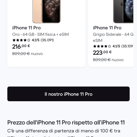
iPhone 11 Pro
iPhone 11 Pro
Oro • 64 GB • SIM fisica + eSIM
Grigio Siderale • 64 GB 
(35.091)
4,1/5
eSIM
Prezzo del ricondizionato:
216
,00
€
(35.109)
4,1/5
Prezzo del ricondiziona
223
,00
€
Rispetto a 809,00 € del nuovo
809,00 €
nuovo
Rispet
809,00 €
nuovo
Il nostro iPhone 11 Pro
Prezzo dell'iPhone 11 Pro rispetto all’iPhone 11
C'è una differenza di partenza di meno di 100 € tra