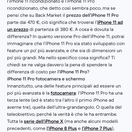
l’iPhone 11 ricondizionato e l’iPhone 11 Pro
ricondizionato, che detto così sembra poco, ma se
pensi che su Back Market il
prezzo dell’iPhone 11 Pro
parte dai 470 €, ciò significa che troverai l’
iPhone 11 ad
un prezzo
di partenza di 380 €. A cosa è dovuta la
differenza? In quanto versione Pro dell’iPhone 11, potrai
immaginare che l’iPhone 11 Pro sia stato sviluppato con
feature un po’ più avanzate, e che sia di dimensioni un
po’ più grandi. Ma nello specifico cosa significa? Ti
chiedi se ne valga davvero la pena di spendere la
differenza di costo per
l’iPhone 11 Pro
?
iPhone 11 Pro fotocamera e schermo
Innanzitutto, una delle feature principali ad essere un
po’ più avanzata è la
fotocamera
: l’iPhone 11 Pro ha una
terza lente (ed è stato tra l’altro il primo iPhone ad
averne tre), quella dell’ultra-grandangolo. O quella del
teleobiettivo, perché la verità è che le ha entrambe.
Tutta la
serie dell’iPhone X
(ma anche alcuni modelli
precedenti, come
l’iPhone 8 Plus
e
l’iPhone 7 Plus
),