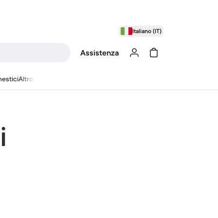
Italiano (IT)
Assistenza
estici
Altro
i