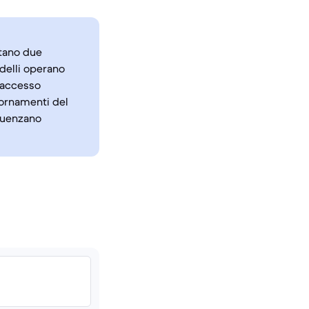
ntano due
delli operano
 accesso
iornamenti del
fluenzano