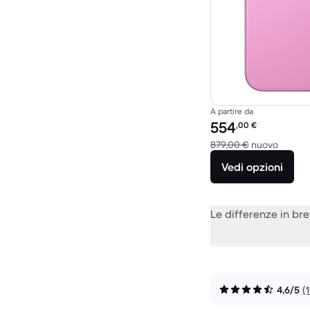
A partire da
Prezzo del ricondiziona
554
,00
€
Rispett
879,00 €
nuovo
Vedi opzioni
Le differenze in br
4,6/5
(