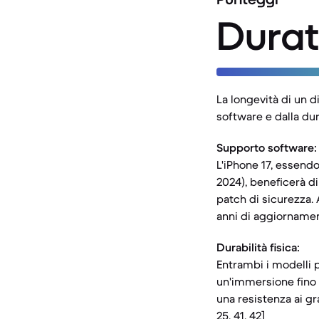
Durat
La longevità di un d
software e dalla dura
Supporto software:
L'iPhone 17, essend
2024), beneficerà d
patch di sicurezza. 
anni di aggiornament
Durabilità fisica:
Entrambi i modelli 
un'immersione fino a
una resistenza ai gra
25, 41, 42]