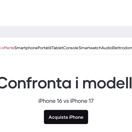
i offerte
Smartphone
Portatili
Tablet
Console
Smartwatch
Audio
Elettrodom
Confronta i modell
iPhone 16 vs iPhone 17
Acquista iPhone