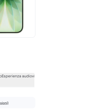
0 € del nuovo
o
Esperienza audiovisiva
Varie
Le opinioni della nostra communi
sioni)