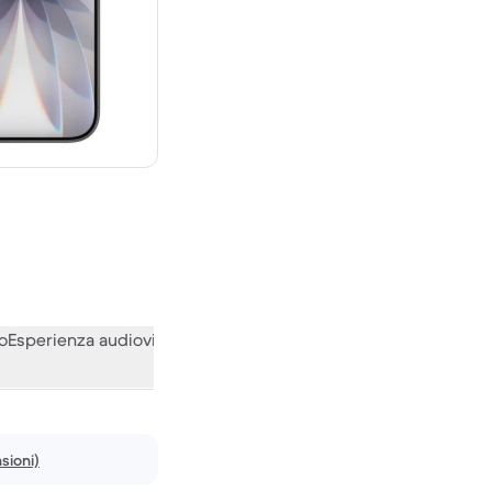
0 € del nuovo
o
Esperienza audiovisiva
Varie
Le opinioni della nostra communi
sioni)