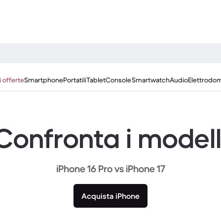
i offerte
Smartphone
Portatili
Tablet
Console
Smartwatch
Audio
Elettrodom
Confronta i modell
iPhone 16 Pro vs iPhone 17
Acquista iPhone