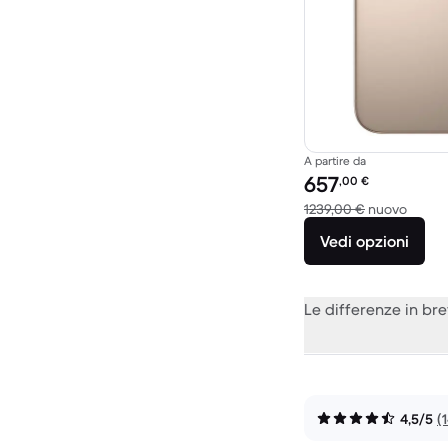
A partire da
Prezzo del ricondiziona
657
,00
€
Rispet
1239,00 €
nuovo
Vedi opzioni
Le differenze in br
4,5/5
(