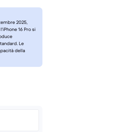
ettembre 2025,
'iPhone 16 Pro si
roduce
standard. Le
pacità della