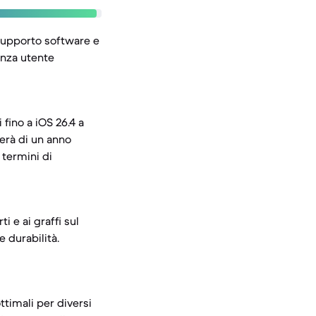
l supporto software e
enza utente
fino a iOS 26.4 a
erà di un anno
 termini di
 e ai graffi sul
e durabilità.
ttimali per diversi