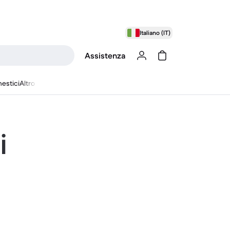
Italiano (IT)
Assistenza
estici
Altro
i