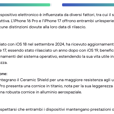
spositivo elettronico è influenzata da diversi fattori, tra cui i
ttiva. L'iPhone 16 Pro e l'iPhone 17 offrono entrambi un'esperi
une distinzioni dovute alla loro data di rilascio.
ciato con iOS 18 nel settembre 2024, ha ricevuto aggiornamenti 
e 17, essendo stato rilasciato un anno dopo con iOS 19, benefic
namenti del sistema operativo, estendendo la sua vita utile in
ezza.
ione:
ntegrano il Ceramic Shield per una maggiore resistenza agli urti
 Pro presenta una cornice in titanio, nota per la sua leggerezza 
 una robusta cornice in alluminio aerospaziale.
aspettarsi che entrambi i dispositivi mantengano prestazioni o