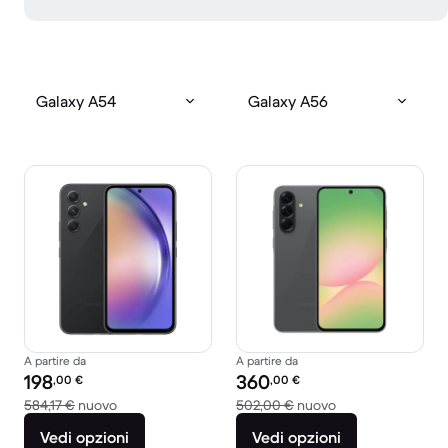
Galaxy A54
Galaxy A56
A partire da
A partire da
Prezzo del ricondizionato:
Prezzo del ricondizionato:
198
360
,00
€
,00
€
Rispetto a 584,17 € del nuovo
Rispetto a 502,00
584,17 €
nuovo
502,00 €
nuovo
Vedi opzioni
Vedi opzioni