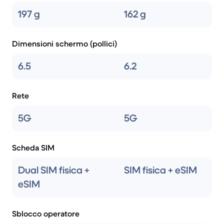
197 g
162 g
Dimensioni schermo (pollici)
6.5
6.2
Rete
5G
5G
Scheda SIM
Dual SIM fisica +
SIM fisica + eSIM
eSIM
Sblocco operatore