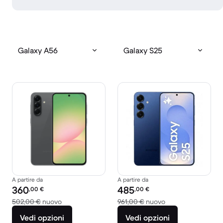
Galaxy A56
Galaxy S25
A partire da
A partire da
Prezzo del ricondizionato:
Prezzo del ricondizionato:
360
485
,00
€
,00
€
Rispetto a 502,00 € del nuovo
Rispetto a 961,00 
502,00 €
nuovo
961,00 €
nuovo
Vedi opzioni
Vedi opzioni