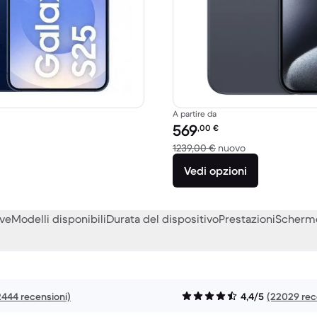
A partire da
to:
Prezzo del ricondizionato:
569
,00
€
o a 799,00 € del nuovo
Rispetto a 1239
1239,00 €
nuovo
Vedi opzioni
eve
Modelli disponibili
Durata del dispositivo
Prestazioni
Scherm
2444 recensioni)
4,4/5
(22029 rec