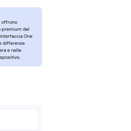
 offrono
to premium del
'interfaccia One
Le differenze
era e nelle
ispositivo.