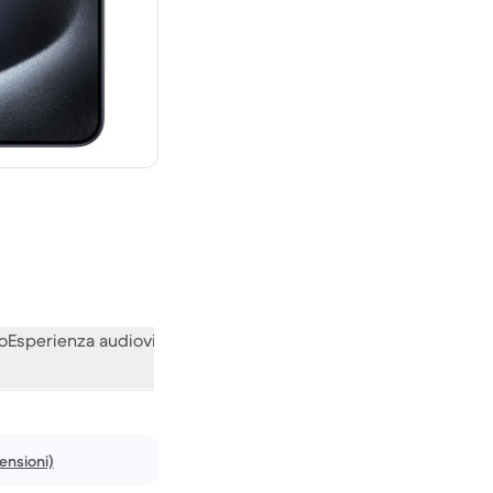
,00 € del nuovo
o
Esperienza audiovisiva
Varie
Le opinioni della nostra communi
ensioni)