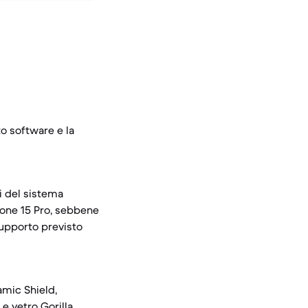
to software e la
i del sistema
Phone 15 Pro, sebbene
supporto previsto
amic Shield,
 e vetro Gorilla