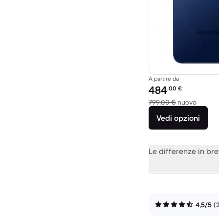
A partire da
Prezzo del ricondiziona
484
,00
€
Rispett
799,00 €
nuovo
Vedi opzioni
Le differenze in br
4,5/5
(