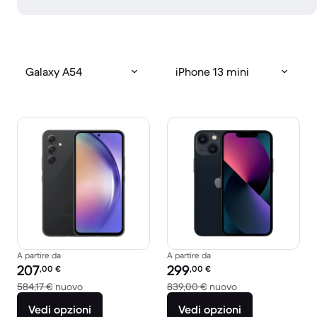
Galaxy A54
iPhone 13 mini
A partire da
A partire da
Prezzo del ricondizionato:
Prezzo del ricondizionato:
207
299
,00
€
,00
€
Rispetto a 584,17 € del nuovo
Rispetto a 839,00
584,17 €
nuovo
839,00 €
nuovo
Vedi opzioni
Vedi opzioni