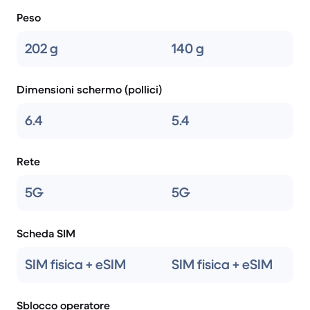
Peso
202 g
140 g
Dimensioni schermo (pollici)
6.4
5.4
Rete
5G
5G
Scheda SIM
SIM fisica + eSIM
SIM fisica + eSIM
Sblocco operatore