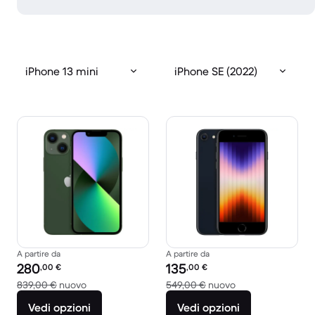
iPhone 13 mini
iPhone SE (2022)
A partire da
A partire da
Prezzo del ricondizionato:
Prezzo del ricondizionato:
280
135
,00
€
,00
€
Rispetto a 839,00 € del nuovo
Rispetto a 549,00
839,00 €
nuovo
549,00 €
nuovo
Vedi opzioni
Vedi opzioni