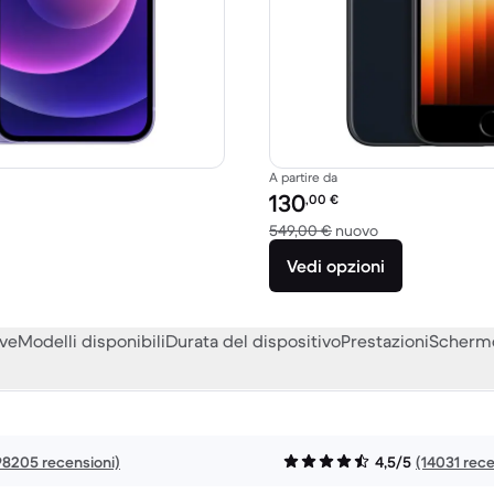
A partire da
to:
Prezzo del ricondizionato:
130
,00
€
o a 839,00 € del nuovo
Rispetto a 549,0
549,00 €
nuovo
Vedi opzioni
eve
Modelli disponibili
Durata del dispositivo
Prestazioni
Scherm
98205 recensioni)
4,5/5
(14031 rece