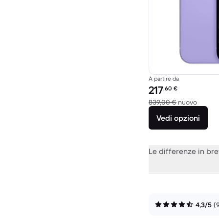
A partire da
Prezzo del ricondiziona
217
,60
€
Rispett
839,00 €
nuovo
Vedi opzioni
Le differenze in br
4,3/5
(