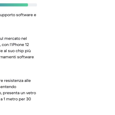
l supporto software e
 sul mercato nel
 con l'iPhone 12
e al suo chip più
iornamenti software
e resistenza alle
nsentendo
o, presenta un vetro
o a 1 metro per 30