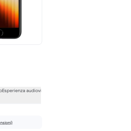
0 € del nuovo
o
Esperienza audiovisiva
Varie
Le opinioni della nostra communi
nsioni)