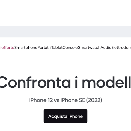
i offerte
Smartphone
Portatili
Tablet
Console
Smartwatch
Audio
Elettrodom
Confronta i modell
iPhone 12 vs iPhone SE (2022)
Acquista iPhone