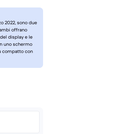
rzo 2022, sono due
rambi offrano
del display e le
con uno schermo
iù compatto con