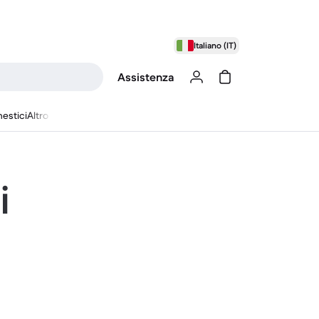
Italiano (IT)
Assistenza
estici
Altro
i