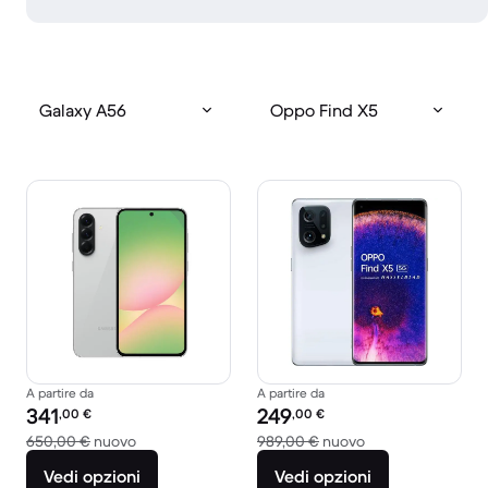
Galaxy A56
Oppo Find X5
A partire da
A partire da
Prezzo del ricondizionato:
Prezzo del ricondizionato:
341
249
,00
€
,00
€
Rispetto a 650,00 € del nuovo
Rispetto a 989,00
650,00 €
nuovo
989,00 €
nuovo
Vedi opzioni
Vedi opzioni