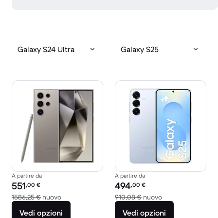
Galaxy S24 Ultra
Galaxy S25
A partire da
A partire da
Prezzo del ricondizionato:
Prezzo del ricondizionato:
551
494
,00
€
,00
€
Rispetto a 1586,25 € del nuovo
Rispetto a 910,08 
1586,25 €
nuovo
910,08 €
nuovo
Vedi opzioni
Vedi opzioni