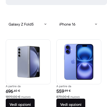
Galaxy Z Fold5
iPhone 16
A partire da
A partire da
Prezzo del ricondizionato:
Prezzo del ricondizionato:
696
559
,60
€
,99
€
Rispetto a 1899,00 € del nuovo
Rispetto a 879,00
1899,00 €
nuovo
879,00 €
nuovo
Vedi opzioni
Vedi opzioni