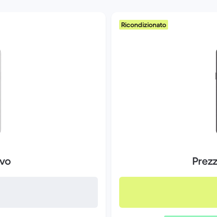
Ricondizionato
ovo
Prez