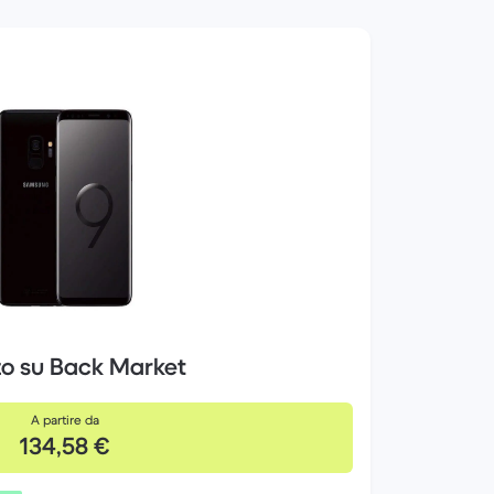
zo su Back Market
A partire da
134,58 €