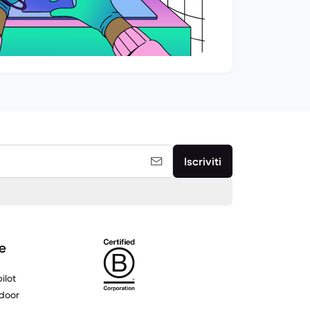
Iscriviti
e
ilot
door