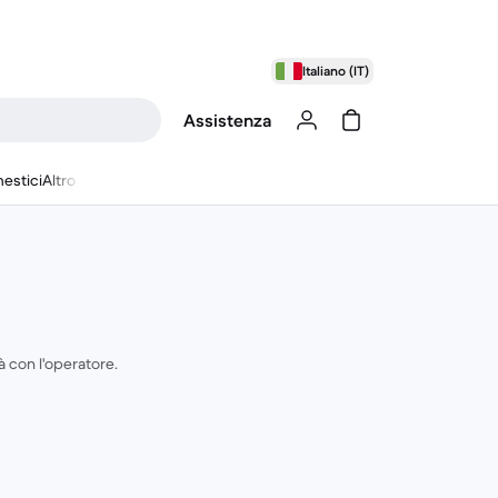
Italiano (IT)
Assistenza
estici
Altro
à con l'operatore.