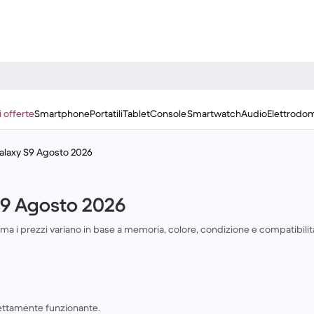
i offerte
Smartphone
Portatili
Tablet
Console
Smartwatch
Audio
Elettrodom
Galaxy S9 Agosto 2026
S9 Agosto 2026
 ma i prezzi variano in base a memoria, colore, condizione e compatibilit
fettamente funzionante.