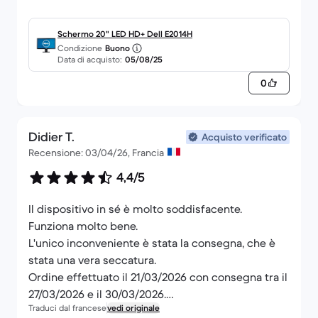
Schermo 20" LED HD+ Dell E2014H
Condizione
Buono
Data di acquisto:
05/08/25
0
Didier T.
Acquisto verificato
Recensione: 03/04/26, Francia
4,4/5
Il dispositivo in sé è molto soddisfacente.
Funziona molto bene.
L'unico inconveniente è stata la consegna, che è
stata una vera seccatura.
Ordine effettuato il 21/03/2026 con consegna tra il
27/03/2026 e il 30/03/2026.
Traduci dal francese
vedi originale
Ricevuto il 03/05/2026.