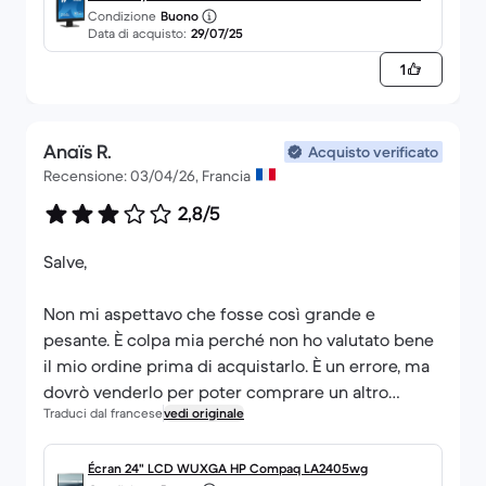
Condizione
Buono
Black
Data di acquisto:
29/07/25
1
Anaïs R.
Acquisto verificato
Recensione: 03/04/26, Francia
2,8/5
Salve,
Non mi aspettavo che fosse così grande e
pesante. È colpa mia perché non ho valutato bene
il mio ordine prima di acquistarlo. È un errore, ma
dovrò venderlo per poter comprare un altro
Traduci dal francese
vedi originale
schermo. Questo schermo non è affatto quello di
Écran 24" LCD WUXGA HP Compaq LA2405wg