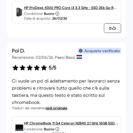
HP ProDesk 4300 PRO Core i3 3.3 GHz - SSD 256 Go RA
Condizione
Buono
M 8 Go
Data di acquisto:
26/02/26
0
Pol D.
Acquisto verificato
Recensione: 02/06/26, Paesi Bassi
5/5
Ci vuole un po' di adattamento per lavorarci senza
problemi e ritrovare tutto quello che c'è sulla
tastiera, ma questo testo è stato scritto sul
chromebook.
Traduci dal olandese
vedi originale
HP ChromeBook 11 G4 Celeron N2840 2.1 GHz 16GB SSD -
Condizione
Buono
4GB QWERTY - Nederlands