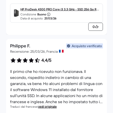
Dovremo aspettare e vedere se questo si ripeterà
con il prossimo prodotto.
HP ProDesk 4300 PRO Core i3 3.3 GHz - SSD 256 Go RA
Condizione
Buono
Cordiali saluti
M 8 Go
Data di acquisto:
21/03/26
0
Philippe F.
Acquisto verificato
Recensione: 25/03/26, Francia
4,4/5
Il primo che ho ricevuto non funzionava. Il
secondo, rispedito indietro in cambio di una
garanzia, va bene. Ho alcuni problemi di lingua con
il software Windows 11 installato dal fornitore
sull'unità SSD. In alcune applicazioni ho un misto di
francese e inglese. Anche se ho impostato tutto in
Traduci dal francese
vedi originale
francese.