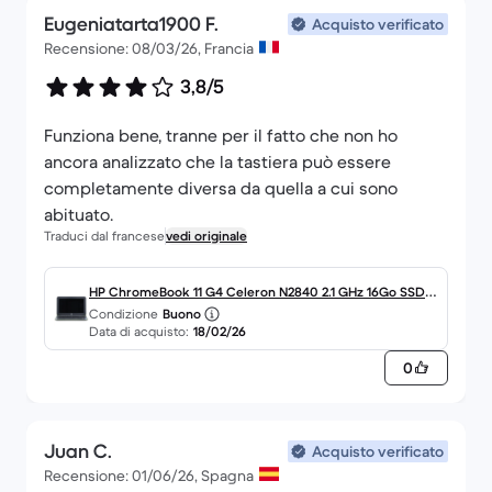
Eugeniatarta1900 F.
Acquisto verificato
Recensione: 08/03/26, Francia
3,8/5
Funziona bene, tranne per il fatto che non ho
ancora analizzato che la tastiera può essere
completamente diversa da quella a cui sono
abituato.
Traduci dal francese
vedi originale
HP ChromeBook 11 G4 Celeron N2840 2.1 GHz 16Go SSD -
Condizione
Buono
4Go QWERTY - Néerlandais
Data di acquisto:
18/02/26
0
Juan C.
Acquisto verificato
Recensione: 01/06/26, Spagna