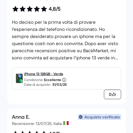
4,8/5
Ho deciso per la prima volta di provare
l'esperienza del telefono ricondizionato. Ho
sempre desiderato provare un iphone ma per la
questione costi non ero convinta. Dopo aver visto
parecchie recensioni positive su BackMarket, mi
sono convinta ad acquistare l'iphone 13 verde in
condizione eccellente. Dopo quasi un mese sono
davvero contenta della mia scelta. Il telefono è
iPhone 13 128GB - Verde
perfetto sia a livello estetico che a livello
Condizione
Eccellente
Data di acquisto:
31/03/25
hardware. E nonostante abbia scelto la batteria
standard e non originale lo stato è al 100%. Super
0
soddisfatta.
Anna E.
Acquisto verificato
Recensione: 13/07/25, Italia