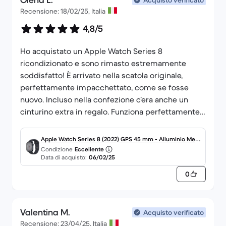
Olena L.
Acquisto verificato
Recensione: 18/02/25, Italia
4,8/5
Ho acquistato un Apple Watch Series 8
ricondizionato e sono rimasto estremamente
soddisfatto! È arrivato nella scatola originale,
perfettamente impacchettato, come se fosse
nuovo. Incluso nella confezione c’era anche un
cinturino extra in regalo. Funziona perfettamente
ed è come se fosse appena uscito dall’Apple
Store. L’unica pecca è stata la consegna un po’ in
Apple Watch Series 8 (2022) GPS 45 mm - Alluminio Mezz
ritardo rispetto al previsto, ma questo è dovuto a
Condizione
Eccellente
anotte
Data di acquisto:
06/02/25
UPS e non al venditore. Super consigliato!
0
Valentina M.
Acquisto verificato
Recensione: 23/04/25, Italia