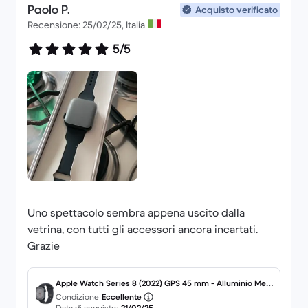
Paolo P.
Acquisto verificato
Recensione: 25/02/25, Italia
5/5
Uno spettacolo sembra appena uscito dalla
vetrina, con tutti gli accessori ancora incartati.
Grazie
Apple Watch Series 8 (2022) GPS 45 mm - Alluminio Mezz
Condizione
Eccellente
anotte
Data di acquisto:
21/02/25