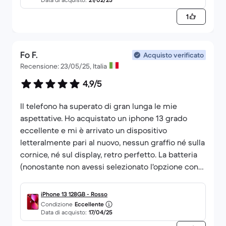
1
Fo F.
Acquisto verificato
Recensione: 23/05/25, Italia
4,9/5
Il telefono ha superato di gran lunga le mie
aspettative. Ho acquistato un iphone 13 grado
eccellente e mi è arrivato un dispositivo
letteralmente pari al nuovo, nessun graffio né sulla
cornice, né sul display, retro perfetto. La batteria
(nonostante non avessi selezionato l'opzione con
batteria sostituita), è al 100% (verificato da
impostazioni). Ho notato solo un lieve difetto del
iPhone 13 128GB - Rosso
display in un punto in alto vicino alla cornice di
Condizione
Eccellente
Data di acquisto:
17/04/25
sinistra, dove sembra esserci un "bozzetto" molto