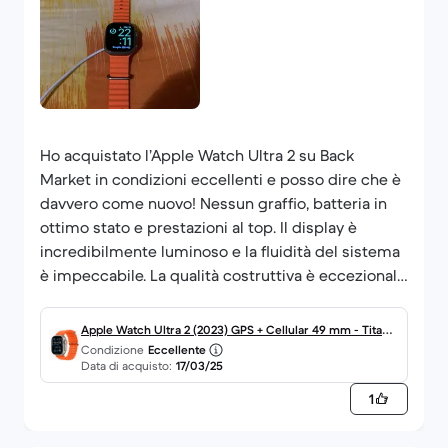
Ho acquistato l’Apple Watch Ultra 2 su Back
Market in condizioni eccellenti e posso dire che è
davvero come nuovo! Nessun graffio, batteria in
ottimo stato e prestazioni al top. Il display è
incredibilmente luminoso e la fluidità del sistema
è impeccabile. La qualità costruttiva è eccezionale
e si percepisce subito la robustezza del titanio.
L’autonomia è sorprendente e le funzioni avanzate,
Apple Watch Ultra 2 (2023) GPS + Cellular 49 mm - Titanio
come il doppio tap e il GPS di precisione, lo
Condizione
Eccellente
Titanio naturale - Cinturino Ocean Arancione
Data di acquisto:
17/03/25
rendono il miglior smartwatch sul mercato.
Acquisto super consigliato, sia per il prodotto che
1
per l’affidabilità di Back Market!