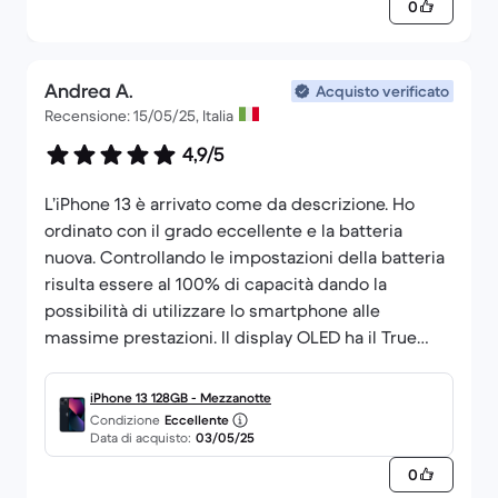
piccolo sotto lo schermo, difetto lievissimo che si
0
nota praticamente solo a schermo spento e
facendoci molta attenzione e che non
compromette assolutamente il funzionamento o
Andrea A.
Acquisto verificato
l'estetica del dispositivo. Spedito velocemente e
Recensione: 15/05/25, Italia
con cura, nella scatola solo un cavo (non credo sia
4,9/5
originale ma non posso esserne sicuro) prezzo
top.
L’iPhone 13 è arrivato come da descrizione. Ho
ordinato con il grado eccellente e la batteria
nuova. Controllando le impostazioni della batteria
risulta essere al 100% di capacità dando la
possibilità di utilizzare lo smartphone alle
massime prestazioni. Il display OLED ha il True
Tone funzionante e il faceid funziona
correttamente. Le fotocamere sono ottime.
iPhone 13 128GB - Mezzanotte
Provato intensamente e funziona benissimo. Per
Condizione
Eccellente
Data di acquisto:
03/05/25
quanto riguarda l’estetica è completamente
nuovo. Non presenta micro graffi e risulta essere
0
tutto in regola. Venditore consigliato a pieni voti!