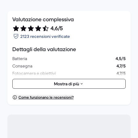
Valutazione complessiva
4,6/5
2123 recensioni verificate
Dettagli della valutazione
Batteria
4,5/5
Consegna
4,7/5
Fotocamera e obiettivi
4,7/5
Accessori
4,5/5
Mostra di più
Confezione
4,7/5
Prestazioni complessive
4,6/5
Come funzionano le recensioni?
Aspetto estetico
4,8/5