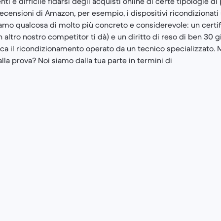
i è difficile fidarsi degli acquisti online di certe tipologie d
censioni di Amazon, per esempio, i dispositivi ricondizionati 
friamo qualcosa di molto più concreto e considerevole: un certif
altro nostro competitor ti dà) e un diritto di reso di ben 30 g
ica il ricondizionamento operato da un tecnico specializzato. M
lla prova? Noi siamo dalla tua parte in termini di