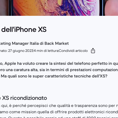
dell'iPhone XS
eting Manager Italia di Back Market
nato: 27 giugno 2023
4 min di lettura
Condividi articolo
Apple ha voluto creare la sintesi del telefono perfetto in qu
 una caratura alta, sia in termini di prestazioni computazional
 Ma quali sono le super caratteristiche tecniche dell'XS?
e XS ricondizionato
 a qui, è perché percepisci che qualità e trasparenza sono per 
amo come mission quella di offrire prodotti elettronici ricond
vo. Questo è possibile grazie ad uno staff di 1000 tecnici pro