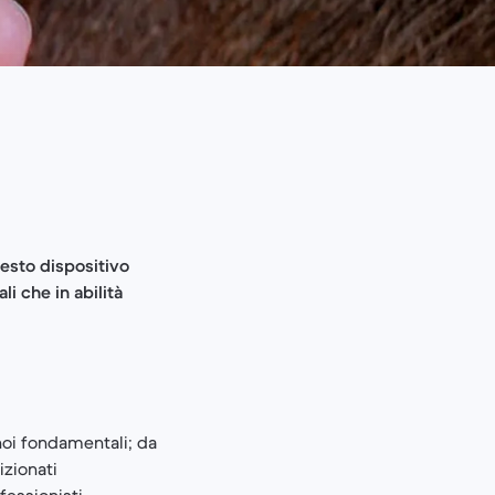
esto dispositivo
i che in abilità
noi fondamentali; da
izionati
fessionisti