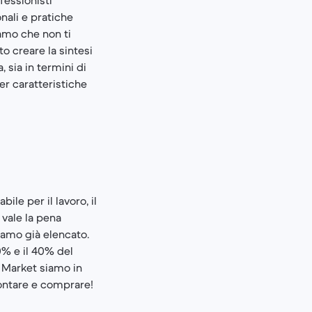
onali e pratiche
iamo che non ti
o creare la sintesi
 sia in termini di
er caratteristiche
le per il lavoro, il
 vale la pena
biamo già elencato.
20% e il 40% del
ck Market siamo in
frontare e comprare!