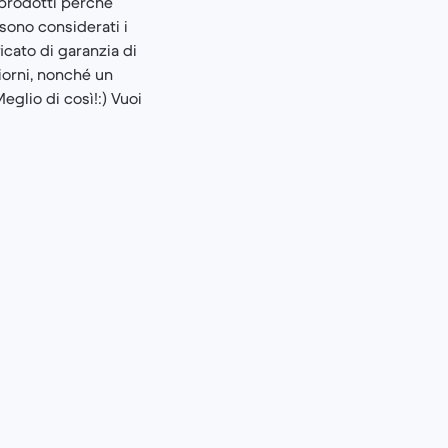
i prodotti perché
sono considerati i
icato di garanzia di
iorni, nonché un
eglio di così!:) Vuoi