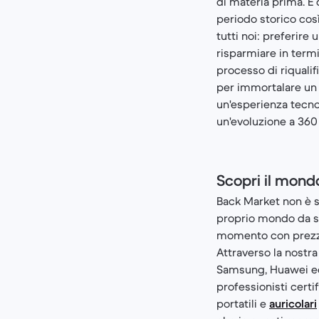
di materia prima. E
periodo storico così
tutti noi: preferire
risparmiare in term
processo di riquali
per immortalare un 
un'esperienza tecno
un'evoluzione a 360 
Scopri il mond
Back Market non è 
proprio mondo da sc
momento con prezzi 
Attraverso la nostra
Samsung, Huawei ecc)
professionisti certi
portatili e
auricolari