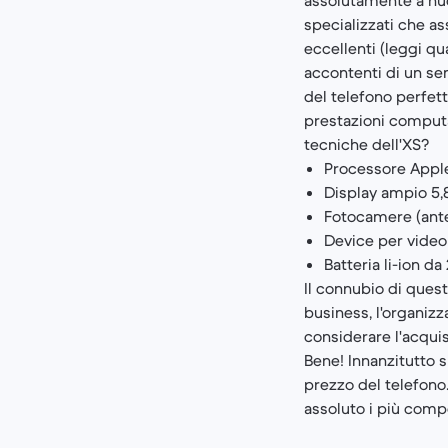
specializzati che as
eccellenti (leggi q
accontenti di un s
del telefono perfett
prestazioni computaz
tecniche dell'XS?
Processore Apple
Display ampio 5,8
Fotocamere (ante
Device per video
Batteria li-ion d
Il connubio di quest
business, l'organizz
considerare l'acqui
Bene! Innanzitutto s
prezzo del telefono.
assoluto i più compe