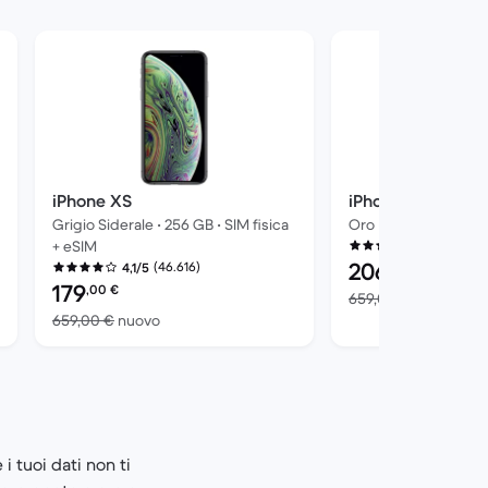
iPhone XS
iPhone XS
Grigio Siderale • 256 GB • SIM fisica
Oro • 256 GB • SIM fi
+ eSIM
(46.62
4,1/5
Prezzo del ricondizi
206
(46.616)
4,1/5
,00
€
Prezzo del ricondizionato:
179
,00
€
 del nuovo
Risp
659,00 €
nuovo
Rispetto a 659,00 € del nuovo
659,00 €
nuovo
i tuoi dati non ti