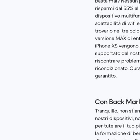
basta mai? Nessun pr
risparmi dal 55% al 
dispositivo multifun
adattabilità di wifi
trovarlo nei tre col
versione MAX di entr
iPhone XS vengono c
supportato dal nost
riscontrare problem
ricondizionato. Cura
garantito.
Con Back Marke
Tranquillo, non sti
nostri dispositivi, 
per tutelare il tuo 
la formazione di ben