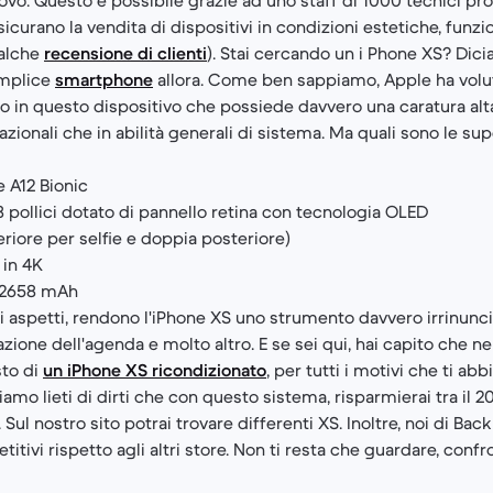
sicurano la vendita di dispositivi in condizioni estetiche, funzi
ualche
recensione di clienti
). Stai cercando un i Phone XS? Dic
emplice
smartphone
allora. Come ben sappiamo, Apple ha volut
o in questo dispositivo che possiede davvero una caratura alta,
ionali che in abilità generali di sistema. Ma quali sono le sup
 A12 Bionic
 pollici dotato di pannello retina con tecnologia OLED
riore per selfie e doppia posteriore)
 in 4K
a 2658 mAh
i aspetti, rendono l'iPhone XS uno strumento davvero irrinunciabi
azione dell'agenda e molto altro. E se sei qui, hai capito che ne
sto di
un iPhone XS ricondizionato
, per tutti i motivi che ti ab
iamo lieti di dirti che con questo sistema, risparmierai tra il 
 Sul nostro sito potrai trovare differenti XS. Inoltre, noi di Ba
titivi rispetto agli altri store. Non ti resta che guardare, con