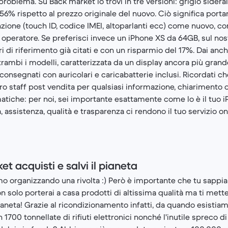
oblema. Su Back market lo trovi in tre versioni: grigio sideral
56% rispetto al prezzo originale del nuovo. Ciò significa portar
zione (touch ID, codice IMEI, altoparlanti ecc) come nuovo, con
 e operatore. Se preferisci invece un iPhone XS da 64GB, sul nos
ori di riferimento già citati e con un risparmio del 17%. Dai anch
ambi i modelli, caratterizzata da un display ancora più grande.
onsegnati con auricolari e caricabatterie inclusi. Ricordati c
ro staff post vendita per qualsiasi informazione, chiarimento 
atiche: per noi, sei importante esattamente come lo è il tuo 
, assistenza, qualità e trasparenza ci rendono il tuo servizio on
t acquisti e salvi il pianeta
amo organizzando una rivolta :) Però è importante che tu sappi
non solo porterai a casa prodotti di altissima qualità ma ti mette
pianeta! Grazie al ricondizionamento infatti, da quando esisti
 1700 tonnellate di rifiuti elettronici nonché l'inutile spreco d