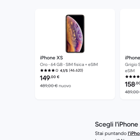
iPhone XS
iPhon
Oro • 64 GB • SIM fisica + eSIM
Grigio S
(46.620)
eSIM
4,1/5
Prezzo del ricondizionato:
149
,00
€
Prezzo 
158
,0
Rispetto a 489,00 € del nuovo
489,00 €
nuovo
489,00
Scegli l'iPhone
Stai puntando
l'iPh