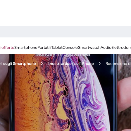
i offerte
Smartphone
Portatili
Tablet
Console
Smartwatch
Audio
Elettrodom
coli sugli Smartphone
I nostri articoli sull'iPhone
Recensione de