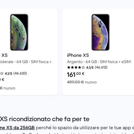
e XS
iPhone XS
iderale • 64 GB • SIM fisica +
Argento • 64 GB • SIM fisica + eSIM
(46.612)
4,1/5
Prezzo del ricondizionato:
161
(46.620)
4,1/5
,00
€
del ricondizionato:
0
€
Rispetto a 489,00 €
489,00 €
nuovo
Rispetto a 489,00 € del nuovo
 €
nuovo
 XS ricondizionato che fa per te
one XS da 256GB
perché lo spazio da utilizzare per le tue app e 