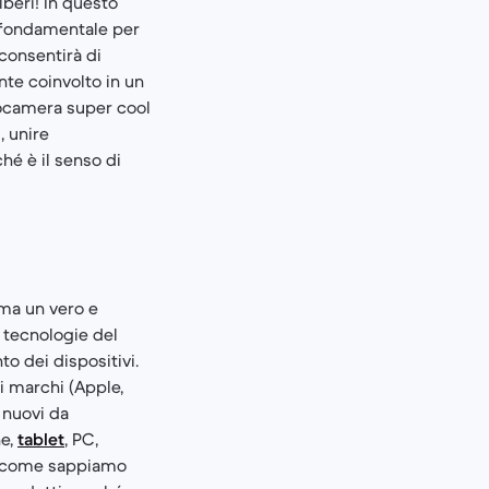
beri! In questo
è fondamentale per
 consentirà di
nte coinvolto in un
tocamera super cool
, unire
hé è il senso di
ma un vero e
 tecnologie del
 dei dispositivi.
ri marchi (Apple,
 nuovi da
ne,
tablet
, PC,
Siccome sappiamo