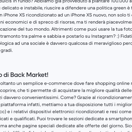
 dulcis in fundo? Abbiamo già provveduto a piantare 100.000 al
 delicato e instabile, riuscire a difendere una politica green 
 un iPhone XS ricondizionato ad un iPhone XS nuovo, non solo ti
ini economici e di spreco di risorse, ma ti renderà piacevolme
ficazione del tuo mondo. Altrimenti come puoi usare la tua fo
tramonto tra palme e sabbia e postarlo su Instagram? :) Fidati
logica ad una sociale è davvero qualcosa di meraviglioso perc
gradi.
o di Back Market!
soltanto un semplice e-commerce dove fare shopping online 
oprire, che ti permette di acquistare la migliore qualità delle
davvero convenientissimi. Come? Grazie al ricondizionamento
 piattaforma infatti, mettiamo a tua disposizione tutti i miglio
 e i relativi dispositivi elettronici ricondizionati e resi come
ficati e qualificati. Puoi trovare le sezioni dedicate a smartpho
ma anche pagine speciali dedicate alle offerte del giorno. 