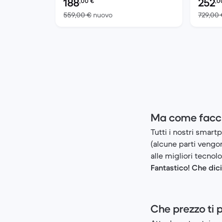
188
252
,00
€
,0
Rispetto a 559,00 € del nuovo
559,00 €
nuovo
729,00
Ma come faccia
Tutti i nostri smart
(alcune parti vengon
alle migliori tecnol
Fantastico! Che dic
Che prezzo ti 