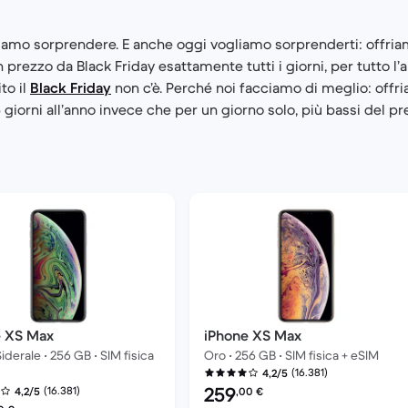
iamo sorprendere. E anche oggi vogliamo sorprenderti: offri
 prezzo da Black Friday esattamente tutti i giorni, per tutto l’
to il
Black Friday
non c’è. Perché noi facciamo di meglio: offr
giorni all’anno invece che per un giorno solo, più bassi del pr
e XS Max
iPhone XS Max
iderale • 256 GB • SIM fisica
Oro • 256 GB • SIM fisica + eSIM
(16.381)
4,2/5
Prezzo del ricondizionato:
259
(16.381)
4,2/5
,00
€
del ricondizionato: