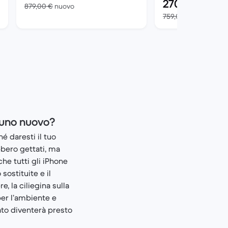
270
,00
€
 del nuovo
Rispetto a 879,00 € del nuovo
879,00 €
nuovo
Risp
759,00 €
nuovo
 uno nuovo?
é daresti il tuo
bbero gettati, ma
che tutti gli iPhone
sostituite e il
, la ciliegina sulla
per l’ambiente e
ato diventerà presto