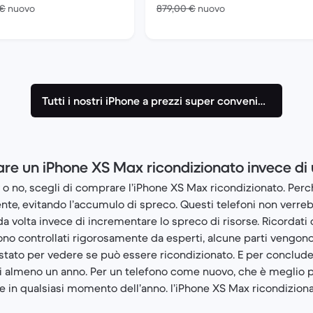
Rispetto a 759,00 € del nuovo
Rispetto a 879,00 €
 €
nuovo
879,00 €
nuovo
Tutti i nostri iPhone a prezzi super convenienti
re un iPhone XS Max ricondizionato invece di
 o no, scegli di comprare l’iPhone XS Max ricondizionato. Perch
ente, evitando l’accumulo di spreco. Questi telefoni non verre
da volta invece di incrementare lo spreco di risorse. Ricordati 
no controllati rigorosamente da esperti, alcune parti vengono 
stato per vedere se può essere ricondizionato. E per concludere
 di almeno un anno. Per un telefono come nuovo, che è meglio 
 in qualsiasi momento dell’anno. l’iPhone XS Max ricondizion