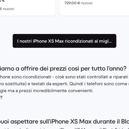
0
€
Rispetto a 729,00 €
729,00 €
nuovo
Rispetto a 729,00 € del nuovo
 €
nuovo
I nostri iPhone XS Max ricondizionati al miglior prezzo
mo a offrire dei prezzi così per tutto l’anno?
phone sono ricondizionati - cioè sono stati controllati e ripara
o sostituite) e testati da esperti. Quindi i telefoni sono come
ogie ma a prezzi incredibilmente convenienti.
i?
puoi aspettare sull’iPhone XS Max durante il Bl