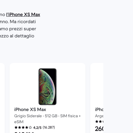
amo
l’iPhone XS Max
anno. Ma ricordati
iamo prezzi super
ezzo al dettaglio
iPhone XS Max
iPhone XS Max
Grigio Siderale • 512 GB • SIM fisica +
Argento • 256 GB • S
eSIM
(16.37
4,2/5
Prezzo del ricondizi
260
(16.287)
4,2/5
,00
€
Prezzo del ricondizionato: