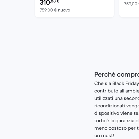
310
,00
€
759,00
Rispetto a 759,00 € del nuovo
759,00 €
nuovo
Perché compra
Che sia Black Friday
contributo all’ambi
utilizzati una secon
ricondizionati vengo
dispositivo viene te
torta è la garanzia
meno costoso per te
un must!