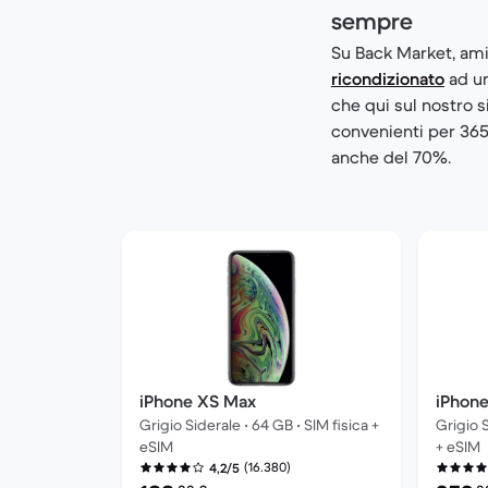
sempre
Su Back Market, am
ricondizionato
ad un
che qui sul nostro si
convenienti per 365 
anche del 70%.
iPhone XS Max
iPhon
Grigio Siderale • 64 GB • SIM fisica +
Grigio S
eSIM
+ eSIM
(16.380)
4,2/5
Prezzo del ricondizionato:
Prezzo 