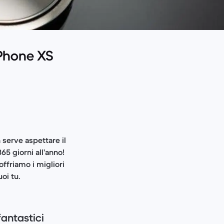
’iPhone XS
 serve aspettare il
65 giorni all’anno!
ffriamo i migliori
oi tu.
fantastici