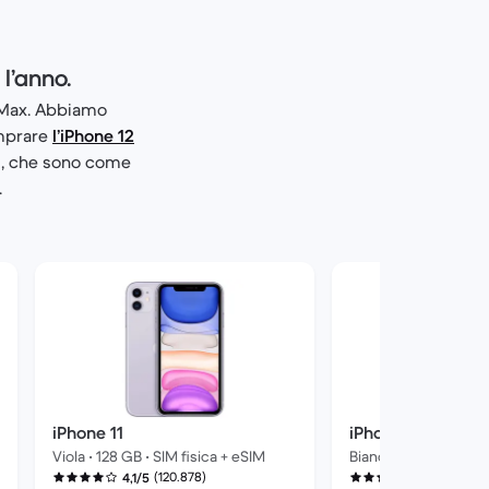
 l’anno.
S Max. Abbiamo
omprare
l’iPhone 12
zi, che sono come
.
iPhone 11
iPhone 11
Viola • 128 GB • SIM fisica + eSIM
Bianco • 128 GB • SIM
(120.878)
(120.8
4,1/5
4,1/5