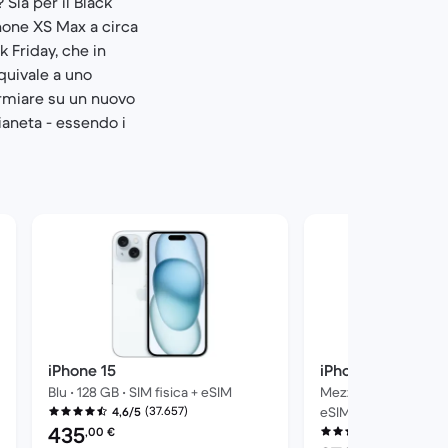
Sia per il Black
Phone XS Max a circa
 Friday, che in
quivale a uno
armiare su un nuovo
aneta - essendo i
iPhone 15
iPhone 13
Blu • 128 GB • SIM fisica + eSIM
Mezzanotte • 128 GB •
(37.657)
eSIM
4,6/5
Prezzo del ricondizionato:
435
(86.91
,00
€
4,4/5
Prezzo del ricondizi