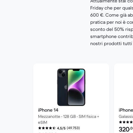
Attualmente stai con
Friday che per quals
600 €. Come già abb
pratica per noi è co
sconto del 50% rispe
smartphone contribu
nostri prodotti tutti
iPhone 14
iPhone
Mezzanotte • 128 GB • SIM fisica +
Galassia
eSIM
Prezzo 
320
(49.753)
4,5/5
,
Prezzo del ricondizionato: