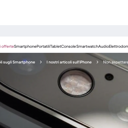
i offerte
Smartphone
Portatili
Tablet
Console
Smartwatch
Audio
Elettrodom
coli sugli Smartphone
I nostri articoli sull'iPhone
Non aspettare 