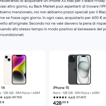
siderando di acquistare un iPhone XS Max per il Black Friday? 
iasi altro giorno, su Back Market puoi aspettarti di trovare l’i
iamo menzionato, noi non abbiamo prezzi speciali per il Black
me se fosse ogni giorno. In ogni caso, acquistarlo per 600 € e
tto all’originale. Secondo noi ne vale davvero la pena di risp
endo allo stesso tempo in modo positivo al benessere del pi
 ricondizionati.
 14
iPhone 15
 • 128 GB • SIM fisica + eSIM
Nero • 128 GB • SIM fisica + eSIM
(49.753)
(37.657)
4,5/5
4,6/5
del ricondizionato:
Prezzo del ricondizionato:
428
00
€
,00
€