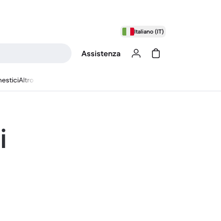
Italiano (IT)
Assistenza
estici
Altro
i