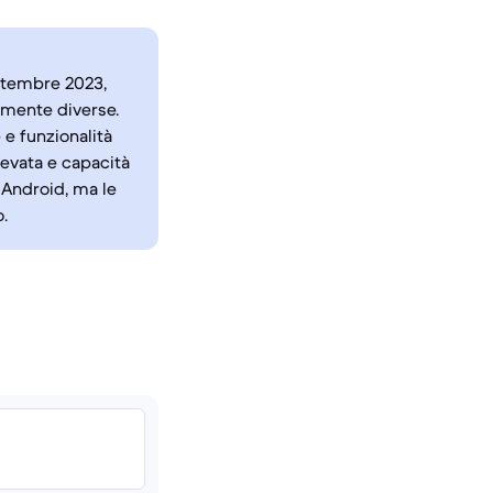
ettembre 2023,
rmente diverse.
e funzionalità
levata e capacità
o Android, ma le
.