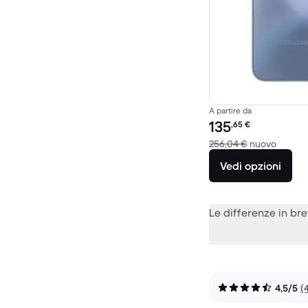
A partire da
Prezzo del ricondiziona
135
,65
€
Rispett
256,04 €
nuovo
Vedi opzioni
Le differenze in br
4,5/5
(