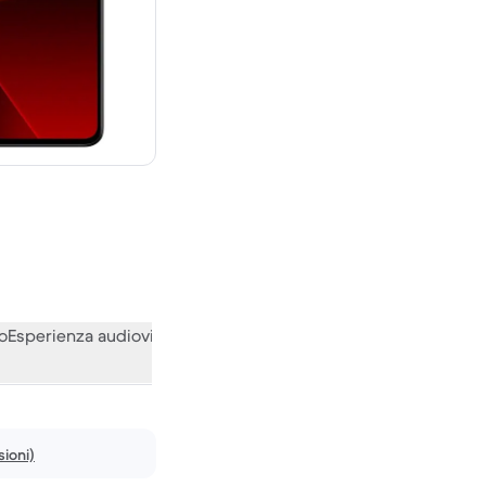
00 € del nuovo
o
Esperienza audiovisiva
Varie
Le opinioni della nostra communi
ioni)