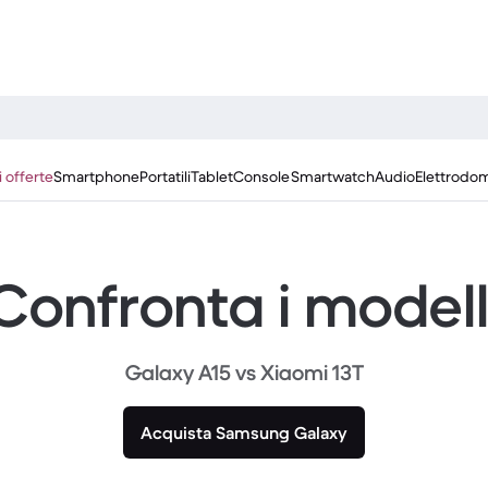
i offerte
Smartphone
Portatili
Tablet
Console
Smartwatch
Audio
Elettrodom
Confronta i modell
Galaxy A15 vs Xiaomi 13T
Acquista Samsung Galaxy