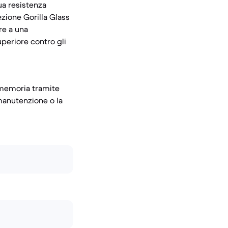
ua resistenza
ezione Gorilla Glass
re a una
uperiore contro gli
a memoria tramite
manutenzione o la