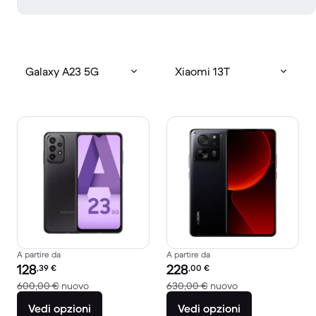
Galaxy A23 5G
Xiaomi 13T
A partire da
A partire da
Prezzo del ricondizionato:
Prezzo del ricondizionato:
128
228
,39
€
,00
€
Rispetto a 600,00 € del nuovo
Rispetto a 630,00
600,00 €
nuovo
630,00 €
nuovo
Vedi opzioni
Vedi opzioni