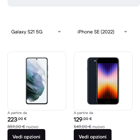
Galaxy S21 5G
iPhone SE (2022)
A partire da
A partire da
Prezzo del ricondizionato:
Prezzo del ricondizionato:
223
129
,00
€
,00
€
Rispetto a 859,00 € del nuovo
Rispetto a 549,00
859,00 €
nuovo
549,00 €
nuovo
Vedi opzioni
Vedi opzioni