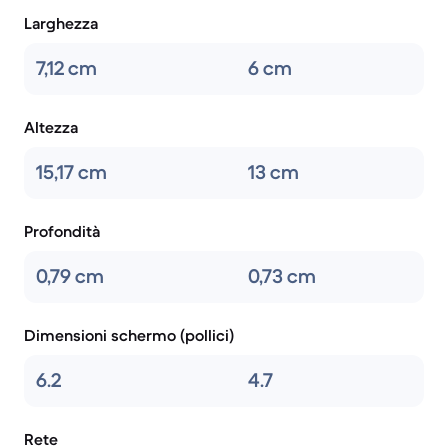
Larghezza
7,12 cm
6 cm
Altezza
15,17 cm
13 cm
Profondità
0,79 cm
0,73 cm
Dimensioni schermo (pollici)
6.2
4.7
Rete