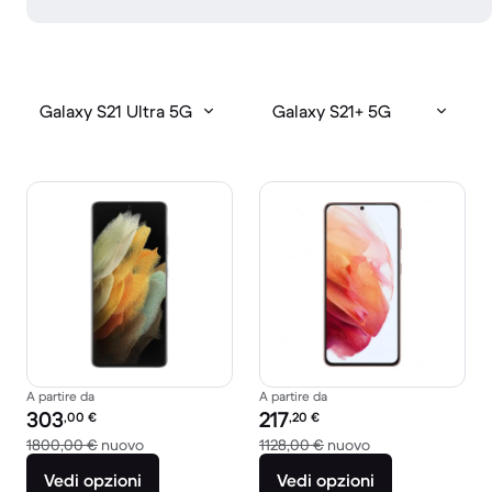
Galaxy S21 Ultra 5G
Galaxy S21+ 5G
A partire da
A partire da
Prezzo del ricondizionato:
Prezzo del ricondizionato:
303
217
,00
€
,20
€
Rispetto a 1800,00 € del nuovo
Rispetto a 1128,0
1800,00 €
nuovo
1128,00 €
nuovo
Vedi opzioni
Vedi opzioni