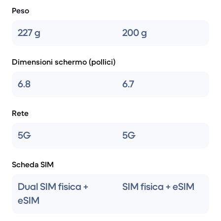
Peso
227 g
200 g
Dimensioni schermo (pollici)
6.8
6.7
Rete
5G
5G
Scheda SIM
Dual SIM fisica +
SIM fisica + eSIM
eSIM