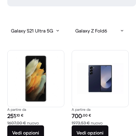
Galaxy S21 Ultra 5G
Galaxy Z Fold6
A partire da
A partire da
Prezzo del ricondizionato:
Prezzo del ricondizionato:
251
700
,10
€
,00
€
Rispetto a 1607,00 € del nuovo
Rispetto a 1973,5
1607,00 €
nuovo
1973,53 €
nuovo
Vedi opzioni
Vedi opzioni