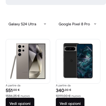
Galaxy S24 Ultra
Google Pixel 8 Pro
A partire da
A partire da
Prezzo del ricondizionato:
Prezzo del ricondizionato:
551
340
,00
€
,00
€
Rispetto a 1586,25 € del nuovo
Rispetto a 1099,
1586,25 €
nuovo
1099,00 €
nuovo
Vedi opzioni
Vedi opzioni