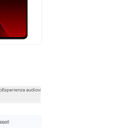
00 € del nuovo
o
Esperienza audiovisiva
Varie
Le opinioni della nostra communi
ioni)