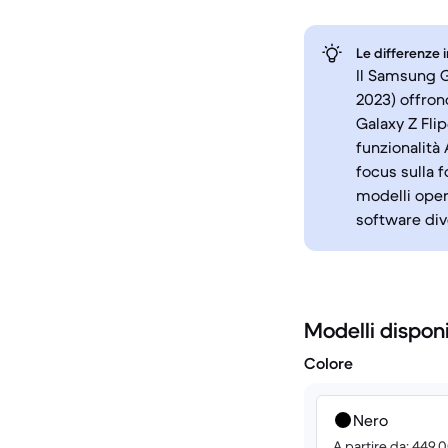
Le differenze 
Il Samsung Ga
2023) offrono
Galaxy Z Flip
funzionalità
focus sulla 
modelli oper
software div
Modelli disponi
Colore
Nero
A partire da: 449.