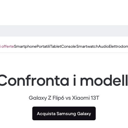
i offerte
Smartphone
Portatili
Tablet
Console
Smartwatch
Audio
Elettrodom
Confronta i modell
Galaxy Z Flip6 vs Xiaomi 13T
Acquista Samsung Galaxy