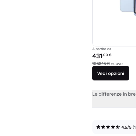
A partire da
Prezzo del ricondiziona
431
,00
€
Rispett
1053,15 €
nuovo
Vedi opzioni
Le differenze in br
4,5/5
(