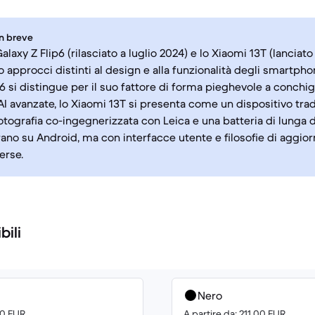
in breve
laxy Z Flip6 (rilasciato a luglio 2024) e lo Xiaomi 13T (lanciat
 approcci distinti al design e alla funzionalità degli smartpho
6 si distingue per il suo fattore di forma pieghevole a conchigl
 AI avanzate, lo Xiaomi 13T si presenta come un dispositivo tra
fotografia co-ingegnerizzata con Leica e una batteria di lunga d
ano su Android, ma con interfacce utente e filosofie di aggi
erse.
bili
Nero
00 EUR
A partire da: 211.00 EUR