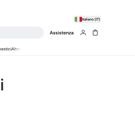
Italiano (IT)
Assistenza
estici
Altro
i