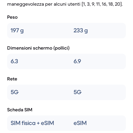
maneggevolezza per alcuni utenti [1, 3, 9, 11, 16, 18, 20].
Peso
197 g
233 g
Dimensioni schermo (pollici)
6.3
6.9
Rete
5G
5G
Scheda SIM
SIM fisica + eSIM
eSIM