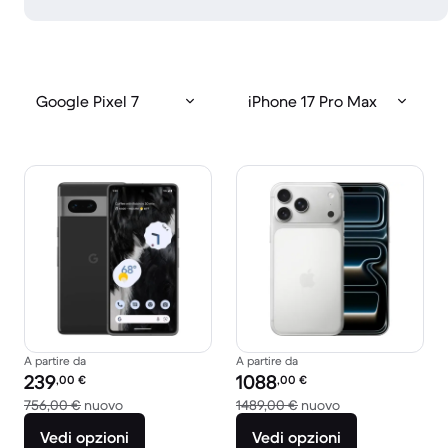
Google Pixel 7
iPhone 17 Pro Max
A partire da
A partire da
Prezzo del ricondizionato:
Prezzo del ricondizionato:
239
1088
,00
€
,00
€
Rispetto a 756,00 € del nuovo
Rispetto a 1489,
756,00 €
nuovo
1489,00 €
nuovo
Vedi opzioni
Vedi opzioni