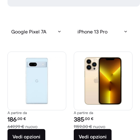
Google Pixel 7A
iPhone 13 Pro
A partire da
A partire da
Prezzo del ricondizionato:
Prezzo del ricondizionato:
186
385
,00
€
,00
€
Rispetto a 649,99 € del nuovo
Rispetto a 1159,0
649,99 €
nuovo
1159,00 €
nuovo
Vedi opzioni
Vedi opzioni