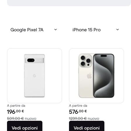
Google Pixel 7A
iPhone 15 Pro
A partire da
A partire da
Prezzo del ricondizionato:
Prezzo del ricondizionato:
196
576
,00
€
,00
€
Rispetto a 509,00 € del nuovo
Rispetto a 1239,0
509,00 €
nuovo
1239,00 €
nuovo
Vedi opzioni
Vedi opzioni