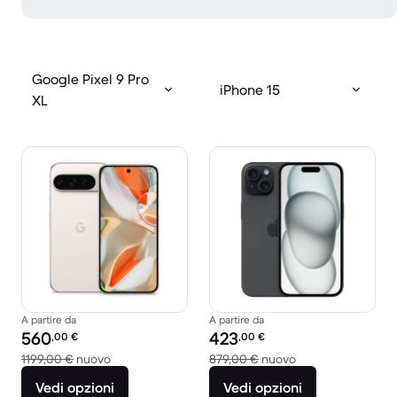
Google Pixel 9 Pro
iPhone 15
XL
A partire da
A partire da
Prezzo del ricondizionato:
Prezzo del ricondizionato:
560
423
,00
€
,00
€
Rispetto a 1199,00 € del nuovo
Rispetto a 879,00
1199,00 €
nuovo
879,00 €
nuovo
Vedi opzioni
Vedi opzioni