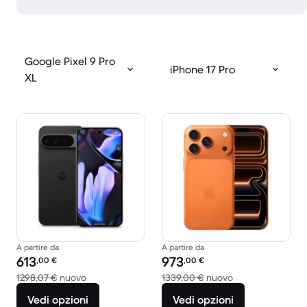
Google Pixel 9 Pro
iPhone 17 Pro
XL
A partire da
A partire da
Prezzo del ricondizionato:
Prezzo del ricondizionato:
613
973
,00
€
,00
€
Rispetto a 1298,07 € del nuovo
Rispetto a 1339,
1298,07 €
nuovo
1339,00 €
nuovo
Vedi opzioni
Vedi opzioni